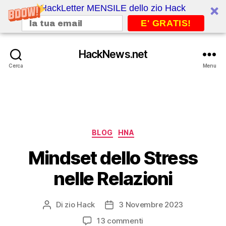
HackLetter MENSILE dello zio Hack
E' GRATIS!
HackNews.net
Cerca
Menu
Categorie
BLOG
HNA
Mindset dello Stress
nelle Relazioni
Di
zio Hack
3 Novembre 2023
Autore
Data
articolo
dell'articolo
su
13 commenti