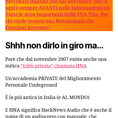
Personale Italiano che dal novembre 2007 a
oggi è sempre AVANTI nelle Informazioni su
Tutte le Aree Importanti della TUA Vita. Per
chi vuole crearsi una Metodologia che
Funzioni davvero!
Shhh non dirlo in giro ma…
Pare che dal novembre 2007 esista anche una
mitica
“tribù privata” chiamata HNA
Un’accademia PRIVATE del Miglioramento
Personale Undeground
È la più antica in Italia (e AL MONDO)
E HNA significa HackNews Audio che è anche il
nome di un audiocorso con manuale che