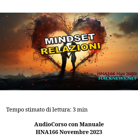
Mindset
dello
Stress
nelle
Relazioni
Tempo stimato di lettura:
3
min
AudioCorso con Manuale
HNA166 Novembre 2023