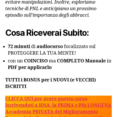
evitare manipolazioni. Inoltre, esploriamo
tecniche di PNL e anticipiamo un prossimo
episodio sull’importanza degli abbracci.
Cosa Riceverai Subito:
72 minuti
di
audiocorso
focalizzato sul
PROTEGGERE LA TUA MENTE!
con un
COINCISO
ma
COMPLETO
Manuale
in
PDF per applicarlo
TUTTI i BONUS per i NUOVI (e VECCHI)
ISCRITTI
CLICCA QUI per avere questo corso
Iscrivendoti a HNA, la PRIMA e Più LONGEVA
Accademia PRIVATA del Miglioramento