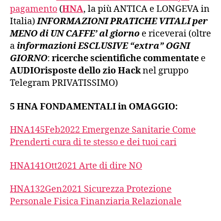
pagamento
(
HNA
, la più ANTICA e LONGEVA in
Italia)
INFORMAZIONI PRATICHE VITALI per
MENO di UN CAFFE’ al giorno
e riceverai (oltre
a
informazioni ESCLUSIVE “extra” OGNI
GIORNO
:
ricerche scientifiche commentate
e
AUDIOrisposte dello zio Hack
nel gruppo
Telegram PRIVATISSIMO)
5 HNA FONDAMENTALI in OMAGGIO:
HNA145Feb2022 Emergenze Sanitarie Come
Prenderti cura di te stesso e dei tuoi cari
HNA141Ott2021 Arte di dire NO
HNA132Gen2021 Sicurezza Protezione
Personale Fisica Finanziaria Relazionale