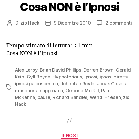
Cosa NON è l’Ipnosi
su
Di
zio Hack
9 Dicembre 2010
2 commenti
Autore
Data
Co
articolo
dell'articolo
NO
è
Tempo stimato di lettura:
< 1
min
l’Ip
Cosa NON è l’ipnosi
Alex Leroy
,
Brian David Phillips
,
Derren Brown
,
Gerald
Kein
,
Gyll Boyne
,
Hypnotorious
,
Ipnosi
,
ipnosi diretta
,
ipnosi palcoscenico
,
Johnatan Royle
,
Jucas Casella
,
Tag
manchurian approach
,
Ormond McGill
,
Paul
McKenna
,
paure
,
Richard Bandler
,
Wendi Friesen
,
zio
Hack
Categorie
IPNOSI