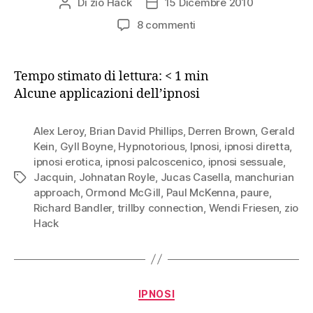
Di
zio Hack
15 Dicembre 2010
Autore
Data
articolo
dell'articolo
su
8 commenti
A
cosa
serve
Tempo stimato di lettura:
< 1
min
l’ipnosi?
Alcune applicazioni dell’ipnosi
Alex Leroy
,
Brian David Phillips
,
Derren Brown
,
Gerald
Kein
,
Gyll Boyne
,
Hypnotorious
,
Ipnosi
,
ipnosi diretta
,
ipnosi erotica
,
ipnosi palcoscenico
,
ipnosi sessuale
,
Jacquin
,
Johnatan Royle
,
Jucas Casella
,
manchurian
Tag
approach
,
Ormond McGill
,
Paul McKenna
,
paure
,
Richard Bandler
,
trillby connection
,
Wendi Friesen
,
zio
Hack
Categorie
IPNOSI