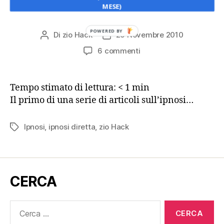
L’ipnosi è pericolosa?
MESE)
POWERED BY
Di
zio Hack
25 Novembre 2010
Autore
Data
articolo
dell'articolo
su
6 commenti
L’ipnosi
è
pericolosa?
Tempo stimato di lettura:
< 1
min
Il primo di una serie di articoli sull’ipnosi…
Ipnosi
,
ipnosi diretta
,
zio Hack
Tag
CERCA
Cerca: