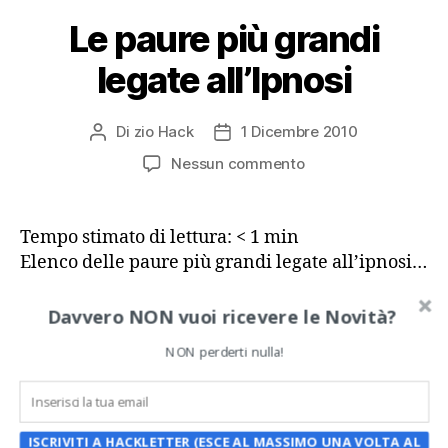
Le paure più grandi
legate all’Ipnosi
Di
zio Hack
1 Dicembre 2010
Autore
Data
articolo
dell'articolo
su
Nessun commento
Le
paure
più
Tempo stimato di lettura:
< 1
min
grandi
Elenco delle paure più grandi legate all’ipnosi…
legate
all’Ipnosi
Davvero NON vuoi ricevere le Novità?
Ipnosi
,
ipnosi diretta
,
paure
,
zio Hack
Tag
NON perderti nulla!
Categorie
IPNOSI
ISCRIVITI A HACKLETTER (ESCE AL MASSIMO UNA VOLTA AL