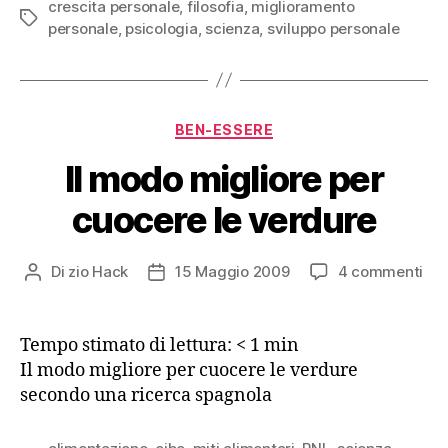
crescita personale
,
filosofia
,
miglioramento
Tag
personale
,
psicologia
,
scienza
,
sviluppo personale
Categorie
BEN-ESSERE
Il modo migliore per
cuocere le verdure
su
Di
zio Hack
15 Maggio 2009
4 commenti
Autore
Data
Il
articolo
dell'articolo
mo
mig
Tempo stimato di lettura:
< 1
min
per
Il modo migliore per cuocere le verdure
cuo
secondo una ricerca spagnola
le
ver