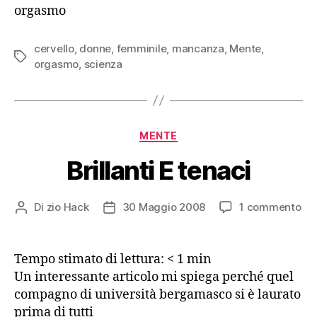
che
orgasmo
c’entra
la
mente
cervello
,
donne
,
femminile
,
mancanza
,
Mente
,
Tag
orgasmo
,
scienza
Categorie
MENTE
Brillanti E tenaci
su
Di
zio Hack
30 Maggio 2008
1 commento
Autore
Data
Bri
articolo
dell'articolo
E
ten
Tempo stimato di lettura:
< 1
min
Un interessante articolo mi spiega perché quel
compagno di università bergamasco si è laurato
prima di tutti