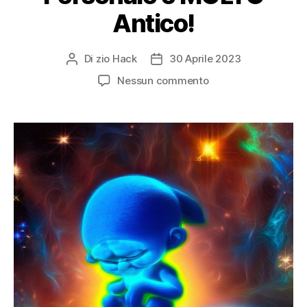
Antico!
Di
zio Hack
30 Aprile 2023
Autore
Data
articolo
dell'articolo
su
Nessun commento
Il
Miglioramento
Personale
è
MOLTO
Antico!