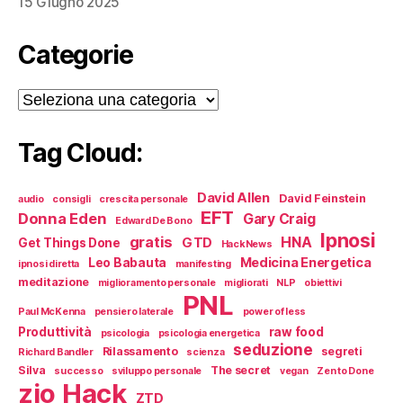
15 Giugno 2025
Categorie
Categorie
Tag Cloud:
David Allen
David Feinstein
audio
consigli
crescita personale
EFT
Donna Eden
Gary Craig
Edward De Bono
Ipnosi
gratis
HNA
GTD
Get Things Done
HackNews
Medicina Energetica
Leo Babauta
ipnosi diretta
manifesting
meditazione
miglioramento personale
migliorati
NLP
obiettivi
PNL
Paul McKenna
pensiero laterale
power of less
Produttività
raw food
psicologia
psicologia energetica
seduzione
Rilassamento
segreti
Richard Bandler
scienza
Silva
The secret
successo
sviluppo personale
vegan
Zen to Done
zio Hack
ZTD