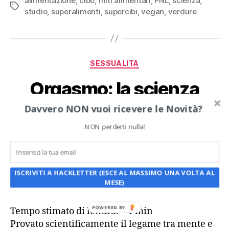
alimentazione
,
cibo
,
miti alimentari
,
PNL
,
scienza
,
Tag
studio
,
superalimenti
,
supercibi
,
vegan
,
verdure
Categorie
SESSUALITA
Orgasmo: la scienza
rivela che c’entra la
Davvero NON vuoi ricevere le Novità?
mente
NON perderti nulla!
Di
zio Hack
27 Settembre 2008
Autore
Data
articolo
dell'articolo
su
ISCRIVITI A HACKLETTER (ESCE AL MASSIMO UNA VOLTA AL
Nessun commento
MESE)
Orgasmo:
la
scienza
POWERED BY
Tempo stimato di lettura:
< 1
min
rivela
Provato scientificamente il legame tra mente e