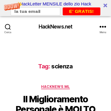
HackLetter MENSILE dello zio Hack
E' GRATIS!
HackNews.net
Cerca
Menu
Tag:
scienza
Categorie
HACKNEWS ML
Il Miglioramento
Personale è MOLTO