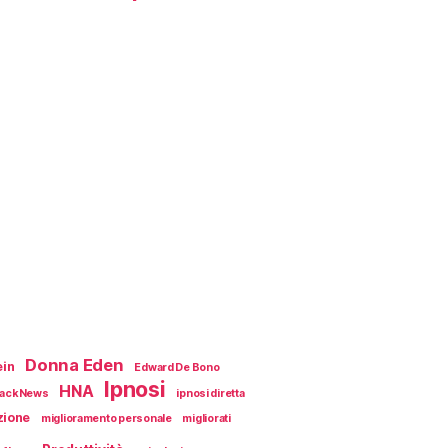
Donna Eden
ein
Edward De Bono
Ipnosi
HNA
ackNews
ipnosi diretta
zione
miglioramento personale
migliorati