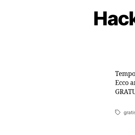
Hack
Tempo 
Ecco a
GRAT
grati
Tag