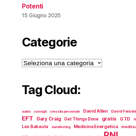
Potenti
15 Giugno 2025
Categorie
Categorie
Tag Cloud:
David Allen
David Feinst
audio
consigli
crescita personale
EFT
gratis
Gary Craig
GTD
Get Things Done
H
Medicina Energetica
Leo Babauta
medita
manifesting
PNL