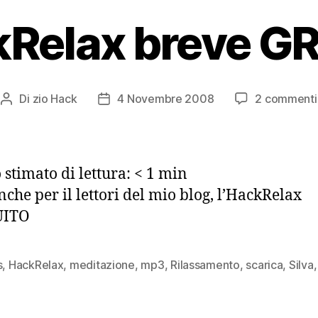
Relax breve G
Di
zio Hack
4 Novembre 2008
2 commenti
Autore
Data
articolo
dell'articolo
stimato di lettura:
< 1
min
nche per il lettori del mio blog, l’HackRelax
UITO
s
,
HackRelax
,
meditazione
,
mp3
,
Rilassamento
,
scarica
,
Silva