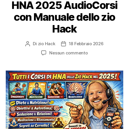
HNA 2025 AudioCorsi
con Manuale dello zio
Hack
Di
zio Hack
18 Febbraio 2026
Autore
Data
articolo
dell'articolo
su
Nessun commento
HNA
2025
AudioCorsi
con
Manuale
dello
zio
Hack