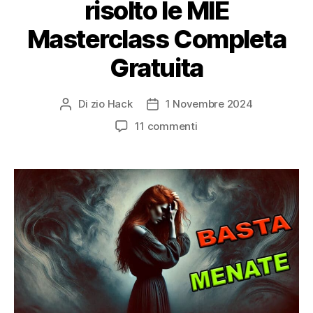
risolto le MIE
Masterclass Completa
Gratuita
Di
zio Hack
1 Novembre 2024
Autore
Data
articolo
dell'articolo
su
11 commenti
MENATE
Psicologiche:
3+2
Modi
con
cui
ho
risolto
le
MIE
Masterclass
Completa