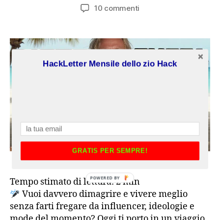
articolo
dell'articolo
su
10 commenti
9
Errori
Comuni
delle
Diete,
HackLetter Mensile dello zio Hack
dimagrimento
e
nutrizione
Come
ho
perso
12Kg
Manuale
GRATIS PER SEMPRE!
della
masterclass
P
Completa
Tempo stimato di lettura:
2
min
O
Gratuita
Vuoi davvero dimagrire e vivere meglio
W
senza farti fregare da influencer, ideologie e
E
mode del momento? Oggi ti porto in un viaggio
R