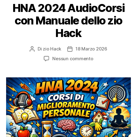
HNA 2024 AudioCorsi
con Manuale dello zio
Hack
Di
zio Hack
18 Marzo 2026
Autore
Data
articolo
dell'articolo
su
Nessun commento
HNA
2024
AudioCorsi
con
Manuale
dello
zio
Hack