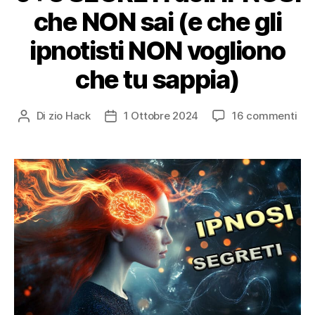
che NON sai (e che gli
ipnotisti NON vogliono
che tu sappia)
su
Di
zio Hack
1 Ottobre 2024
16 commenti
Autore
Data
9+
articolo
dell'articolo
SEG
del
che
NO
sai
(e
che
gli
ipno
NO
vog