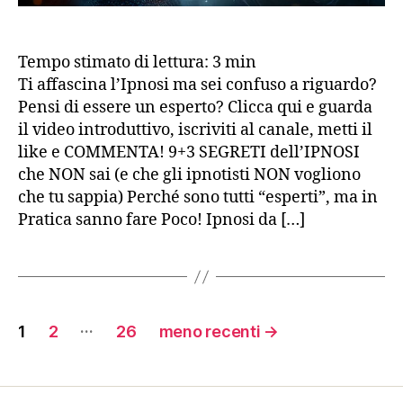
che
tu
sap
Tempo stimato di lettura:
3
min
Ti affascina l’Ipnosi ma sei confuso a riguardo?
Pensi di essere un esperto? Clicca qui e guarda
il video introduttivo, iscriviti al canale, metti il
like e COMMENTA! 9+3 SEGRETI dell’IPNOSI
che NON sai (e che gli ipnotisti NON vogliono
che tu sappia) Perché sono tutti “esperti”, ma in
Pratica sanno fare Poco! Ipnosi da […]
Paginazione
…
1
2
26
meno recenti
→
degli
articoli