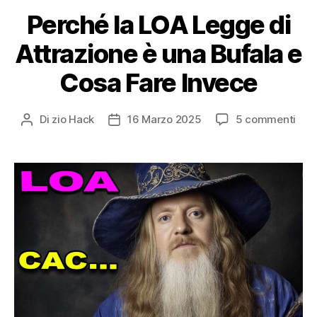
Perché la LOA Legge di
Attrazione è una Bufala e
Cosa Fare Invece
su
Di
zio Hack
16 Marzo 2025
5 commenti
Autore
Data
Per
articolo
dell'articolo
la
LOA
Leg
di
Attr
è
una
Bufa
e
Cos
Far