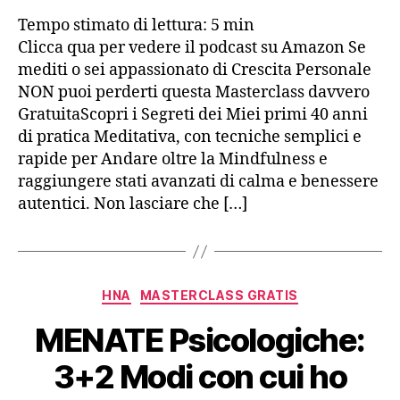
MB
Tempo stimato di lettura:
5
min
all
Med
Clicca qua per vedere il podcast su Amazon Se
Ve
mediti o sei appassionato di Crescita Personale
Mas
NON puoi perderti questa Masterclass davvero
Co
GratuitaScopri i Segreti dei Miei primi 40 anni
Gra
di pratica Meditativa, con tecniche semplici e
rapide per Andare oltre la Mindfulness e
raggiungere stati avanzati di calma e benessere
autentici. Non lasciare che […]
Categorie
HNA
MASTERCLASS GRATIS
MENATE Psicologiche:
3+2 Modi con cui ho