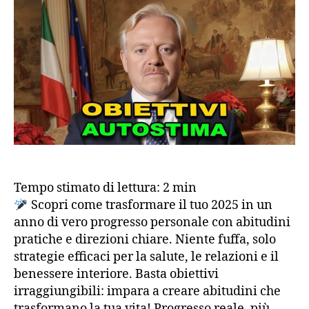
Obi
Au
e
Mi
Pe
Err
Co
neg
obi
di
fin
an
Ma
Tempo stimato di lettura:
2
min
del
Scopri come trasformare il tuo 2025 in un
ma
anno di vero progresso personale con abitudini
Co
pratiche e direzioni chiare. Niente fuffa, solo
Gra
strategie efficaci per la salute, le relazioni e il
benessere interiore. Basta obiettivi
irraggiungibili: impara a creare abitudini che
trasformano la tua vita! Progresso reale, più