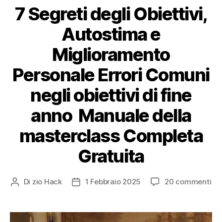
7 Segreti degli Obiettivi,
Autostima e
Miglioramento
Personale Errori Comuni
negli obiettivi di fine
anno Manuale della
masterclass Completa
Gratuita
su
Di
zio Hack
1 Febbraio 2025
20 commenti
Autore
Data
7
articolo
dell'articolo
Seg
deg