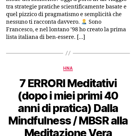
tra strategie pratiche scientificamente basate e
E
D
quel pizzico di pragmatismo e semplicità che
B
nessuno ti racconta davvero.
Sono
Y
Francesco, e nel lontano ’98 ho creato la prima
lista italiana di ben-essere. […]
Categorie
HNA
7 ERRORI Meditativi
(dopo i miei primi 40
anni di pratica) Dalla
Mindfulness / MBSR alla
Meditazione Vera