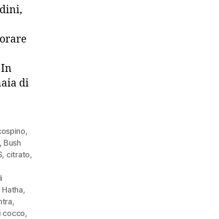
dini,
iorare
 In
aia di
cospino
,
,
Bush
S
,
citrato
,
i
,
Hatha
,
tra
,
di cocco
,