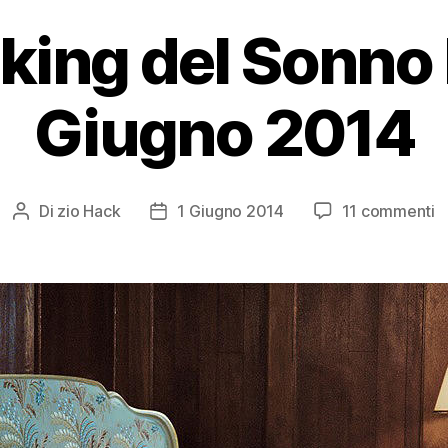
king del Sonn
Giugno 2014
s
Di
zio Hack
1 Giugno 2014
11 commenti
Autore
Data
B
articolo
dell'articolo
d
S
H
G
2