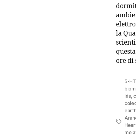
dormita
ambien
elettr
la Qua
scient
questa
ore di
5-HT
biom
Iris
,
c
colec
eart
Aran
Tag
Hear
mela