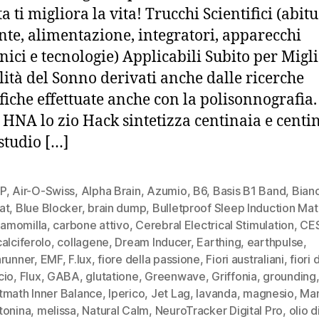
 ti migliora la vita! Trucchi Scientifici (abitu
te, alimentazione, integratori, apparecchi
onici e tecnologie) Applicabili Subito per Migl
lità del Sonno derivati anche dalle ricerche
ifiche effettuate anche con la polisonnografia.
 HNA lo zio Hack sintetizza centinaia e centin
 studio […]
P
,
Air-O-Swiss
,
Alpha Brain
,
Azumio
,
B6
,
Basis B1 Band
,
Bian
at
,
Blue Blocker
,
brain dump
,
Bulletproof Sleep Induction Mat
amomilla
,
carbone attivo
,
Cerebral Electrical Stimulation
,
CE
alciferolo
,
collagene
,
Dream Inducer
,
Earthing
,
earthpulse
,
hrunner
,
EMF
,
F.lux
,
fiore della passione
,
Fiori australiani
,
fiori d
cio
,
Flux
,
GABA
,
glutatione
,
Greenwave
,
Griffonia
,
grounding
tmath Inner Balance
,
Iperico
,
Jet Lag
,
lavanda
,
magnesio
,
Man
tonina
,
melissa
,
Natural Calm
,
NeuroTracker Digital Pro
,
olio 