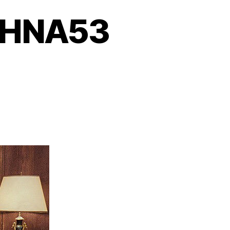
o HNA53
u
ioHacking
el
onno
NA53
iugno
014