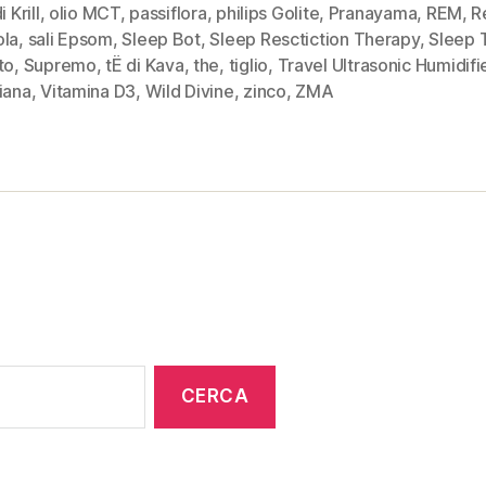
i Krill
,
olio MCT
,
passiflora
,
philips Golite
,
Pranayama
,
REM
,
R
ola
,
sali Epsom
,
Sleep Bot
,
Sleep Resctiction Therapy
,
Sleep 
to
,
Supremo
,
tË di Kava
,
the
,
tiglio
,
Travel Ultrasonic Humidifi
iana
,
Vitamina D3
,
Wild Divine
,
zinco
,
ZMA