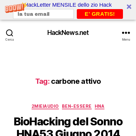
HackLetter MENSILE dello zio Hack
E' GRATIS!
HackNews.net
Cerca
Menu
Tag:
carbone attivo
Categorie
2MIEIAUDIO
BEN-ESSERE
HNA
BioHacking del Sonno
HNA53 Giugno 2014