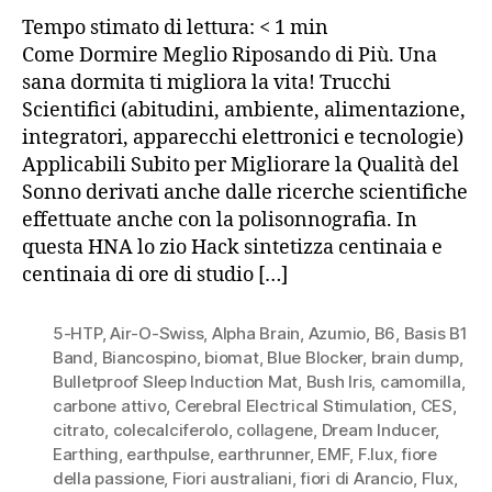
Tempo stimato di lettura:
< 1
min
Come Dormire Meglio Riposando di Più. Una
sana dormita ti migliora la vita! Trucchi
Scientifici (abitudini, ambiente, alimentazione,
integratori, apparecchi elettronici e tecnologie)
Applicabili Subito per Migliorare la Qualità del
Sonno derivati anche dalle ricerche scientifiche
effettuate anche con la polisonnografia. In
questa HNA lo zio Hack sintetizza centinaia e
centinaia di ore di studio […]
5-HTP
,
Air-O-Swiss
,
Alpha Brain
,
Azumio
,
B6
,
Basis B1
Band
,
Biancospino
,
biomat
,
Blue Blocker
,
brain dump
,
Bulletproof Sleep Induction Mat
,
Bush Iris
,
camomilla
,
carbone attivo
,
Cerebral Electrical Stimulation
,
CES
,
citrato
,
colecalciferolo
,
collagene
,
Dream Inducer
,
Earthing
,
earthpulse
,
earthrunner
,
EMF
,
F.lux
,
fiore
della passione
,
Fiori australiani
,
fiori di Arancio
,
Flux
,