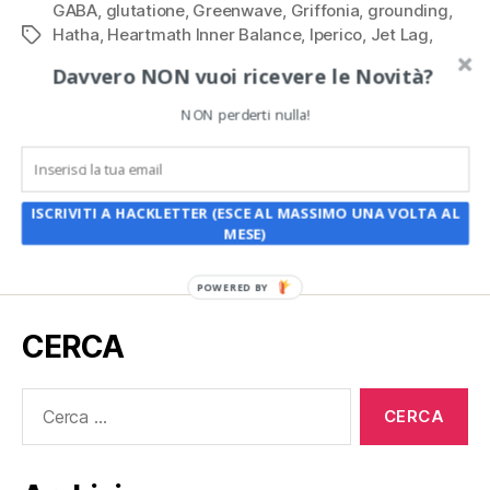
GABA
,
glutatione
,
Greenwave
,
Griffonia
,
grounding
,
Hatha
,
Heartmath Inner Balance
,
Iperico
,
Jet Lag
,
Tag
lavanda
,
magnesio
,
Mantra
,
melatonina
,
melissa
,
Davvero NON vuoi ricevere le Novità?
Natural Calm
,
NeuroTracker Digital Pro
,
olio di cocco
,
olio di Krill
,
olio MCT
,
passiflora
,
philips Golite
,
NON perderti nulla!
Pranayama
,
REM
,
Remee
,
Rodiola
,
sali Epsom
,
Sleep
Bot
,
Sleep Resctiction Therapy
,
Sleep Timer
,
solfato
,
Supremo
,
tË di Kava
,
the
,
tiglio
,
Travel Ultrasonic
Humidifier
,
valeriana
,
Vitamina D3
,
Wild Divine
,
zinco
,
ISCRIVITI A HACKLETTER (ESCE AL MASSIMO UNA VOLTA AL
ZMA
MESE)
POWERED BY
CERCA
Cerca: