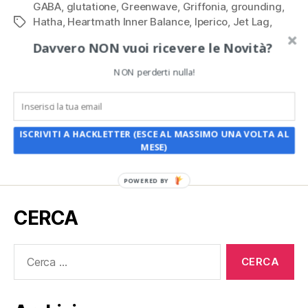
GABA
,
glutatione
,
Greenwave
,
Griffonia
,
grounding
,
Hatha
,
Heartmath Inner Balance
,
Iperico
,
Jet Lag
,
Tag
lavanda
,
magnesio
,
Mantra
,
melatonina
,
melissa
,
Davvero NON vuoi ricevere le Novità?
Natural Calm
,
NeuroTracker Digital Pro
,
olio di cocco
,
olio di Krill
,
olio MCT
,
passiflora
,
philips Golite
,
NON perderti nulla!
Pranayama
,
REM
,
Remee
,
Rodiola
,
sali Epsom
,
Sleep
Bot
,
Sleep Resctiction Therapy
,
Sleep Timer
,
solfato
,
Supremo
,
tË di Kava
,
the
,
tiglio
,
Travel Ultrasonic
Humidifier
,
valeriana
,
Vitamina D3
,
Wild Divine
,
zinco
,
ISCRIVITI A HACKLETTER (ESCE AL MASSIMO UNA VOLTA AL
ZMA
MESE)
POWERED BY
CERCA
Cerca: