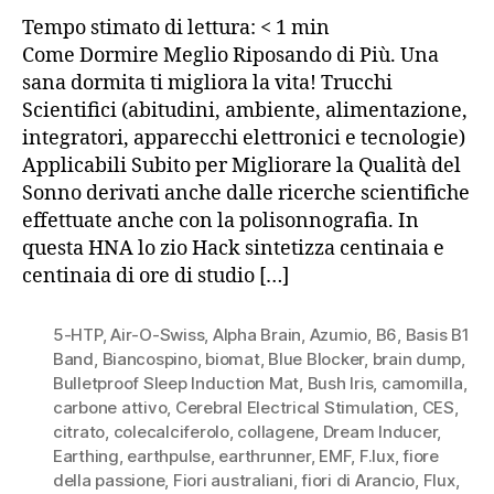
Tempo stimato di lettura:
< 1
min
Come Dormire Meglio Riposando di Più. Una
sana dormita ti migliora la vita! Trucchi
Scientifici (abitudini, ambiente, alimentazione,
integratori, apparecchi elettronici e tecnologie)
Applicabili Subito per Migliorare la Qualità del
Sonno derivati anche dalle ricerche scientifiche
effettuate anche con la polisonnografia. In
questa HNA lo zio Hack sintetizza centinaia e
centinaia di ore di studio […]
5-HTP
,
Air-O-Swiss
,
Alpha Brain
,
Azumio
,
B6
,
Basis B1
Band
,
Biancospino
,
biomat
,
Blue Blocker
,
brain dump
,
Bulletproof Sleep Induction Mat
,
Bush Iris
,
camomilla
,
carbone attivo
,
Cerebral Electrical Stimulation
,
CES
,
citrato
,
colecalciferolo
,
collagene
,
Dream Inducer
,
Earthing
,
earthpulse
,
earthrunner
,
EMF
,
F.lux
,
fiore
della passione
,
Fiori australiani
,
fiori di Arancio
,
Flux
,