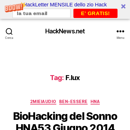
HackLetter MENSILE dello zio Hack
E' GRATIS!
HackNews.net
Cerca
Menu
Tag:
F.lux
Categorie
2MIEIAUDIO
BEN-ESSERE
HNA
BioHacking del Sonno
HNA53 Giugno 2014