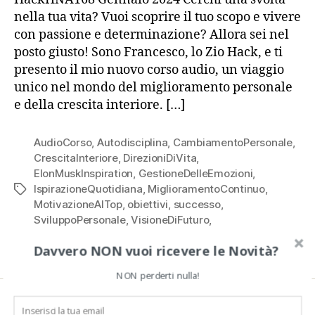
nella tua vita? Vuoi scoprire il tuo scopo e vivere
con passione e determinazione? Allora sei nel
posto giusto! Sono Francesco, lo Zio Hack, e ti
presento il mio nuovo corso audio, un viaggio
unico nel mondo del miglioramento personale
e della crescita interiore. […]
AudioCorso
,
Autodisciplina
,
CambiamentoPersonale
,
CrescitaInteriore
,
DirezioniDiVita
,
ElonMuskInspiration
,
GestioneDelleEmozioni
,
IspirazioneQuotidiana
,
MiglioramentoContinuo
,
Tag
MotivazioneAlTop
,
obiettivi
,
successo
,
SviluppoPersonale
,
VisioneDiFuturo
,
ZioHackConsiglia
Davvero NON vuoi ricevere le Novità?
NON perderti nulla!
CERCA