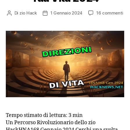
su
Di
zio Hack
1 Gennaio 2024
16 commenti
Autore
Data
Dai
articolo
dell'articolo
del
Dir
all
Tu
Vit
20
Tempo stimato di lettura:
3
min
Un Percorso Rivoluzionario dello zio
HackHNA168 Gennaio 2024 Cerchi una svolta