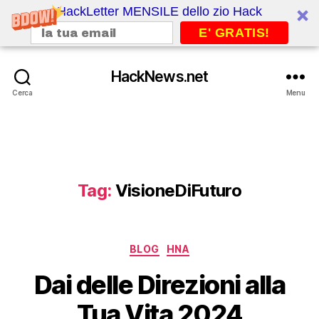
HackLetter MENSILE dello zio Hack
E' GRATIS!
HackNews.net
Cerca
Menu
Tag:
VisioneDiFuturo
Categorie
BLOG
HNA
Dai delle Direzioni alla
Tua Vita 2024