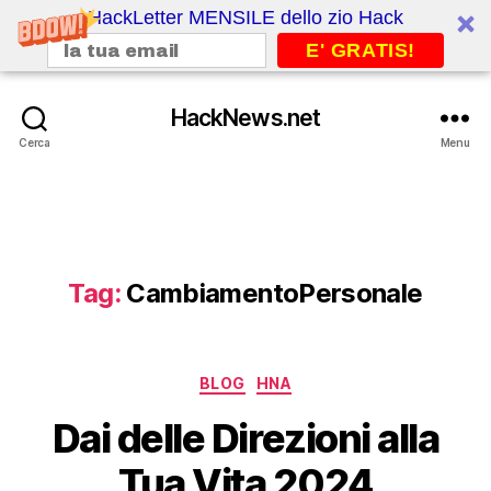
HackLetter MENSILE dello zio Hack
E' GRATIS!
HackNews.net
Cerca
Menu
Tag:
CambiamentoPersonale
Categorie
BLOG
HNA
Dai delle Direzioni alla
Tua Vita 2024