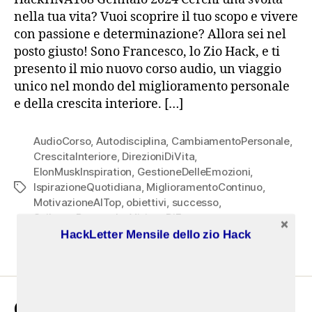
nella tua vita? Vuoi scoprire il tuo scopo e vivere
con passione e determinazione? Allora sei nel
posto giusto! Sono Francesco, lo Zio Hack, e ti
presento il mio nuovo corso audio, un viaggio
unico nel mondo del miglioramento personale
e della crescita interiore. […]
AudioCorso
,
Autodisciplina
,
CambiamentoPersonale
,
CrescitaInteriore
,
DirezioniDiVita
,
ElonMuskInspiration
,
GestioneDelleEmozioni
,
IspirazioneQuotidiana
,
MiglioramentoContinuo
,
Tag
MotivazioneAlTop
,
obiettivi
,
successo
,
SviluppoPersonale
,
VisioneDiFuturo
,
ZioHackConsiglia
HackLetter Mensile dello zio Hack
CERCA