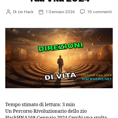
su
Di
zio Hack
1 Gennaio 2024
16 commenti
Autore
Data
Dai
articolo
dell'articolo
del
Dir
all
Tu
Vit
20
Tempo stimato di lettura:
3
min
Un Percorso Rivoluzionario dello zio
HackHNA168 Gennaio 2024 Cerchi una svolta