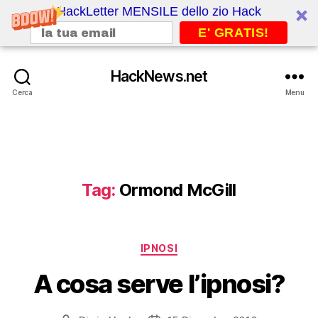
HackLetter MENSILE dello zio Hack
E' GRATIS!
HackNews.net
Cerca
Menu
Tag:
Ormond McGill
Categorie
IPNOSI
A cosa serve l’ipnosi?