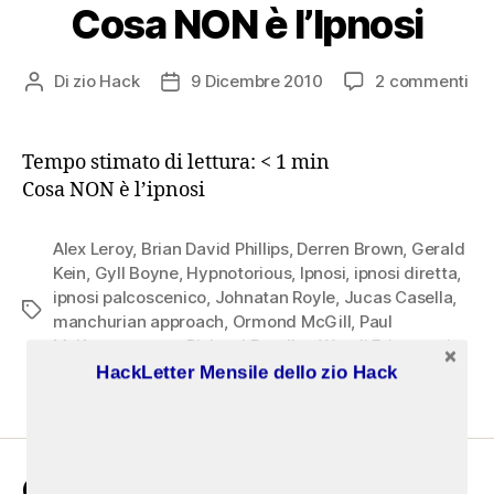
Cosa NON è l’Ipnosi
su
Di
zio Hack
9 Dicembre 2010
2 commenti
Autore
Data
Co
articolo
dell'articolo
NO
è
Tempo stimato di lettura:
< 1
min
l’Ip
Cosa NON è l’ipnosi
Alex Leroy
,
Brian David Phillips
,
Derren Brown
,
Gerald
Kein
,
Gyll Boyne
,
Hypnotorious
,
Ipnosi
,
ipnosi diretta
,
ipnosi palcoscenico
,
Johnatan Royle
,
Jucas Casella
,
Tag
manchurian approach
,
Ormond McGill
,
Paul
McKenna
,
paure
,
Richard Bandler
,
Wendi Friesen
,
zio
Hack
HackLetter Mensile dello zio Hack
CERCA