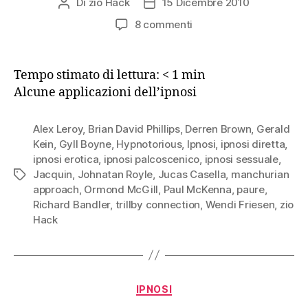
Di
zio Hack
15 Dicembre 2010
Autore
Data
articolo
dell'articolo
su
8 commenti
A
cosa
serve
Tempo stimato di lettura:
< 1
min
l’ipnosi?
Alcune applicazioni dell’ipnosi
Alex Leroy
,
Brian David Phillips
,
Derren Brown
,
Gerald
Kein
,
Gyll Boyne
,
Hypnotorious
,
Ipnosi
,
ipnosi diretta
,
ipnosi erotica
,
ipnosi palcoscenico
,
ipnosi sessuale
,
Jacquin
,
Johnatan Royle
,
Jucas Casella
,
manchurian
Tag
approach
,
Ormond McGill
,
Paul McKenna
,
paure
,
Richard Bandler
,
trillby connection
,
Wendi Friesen
,
zio
Hack
Categorie
IPNOSI