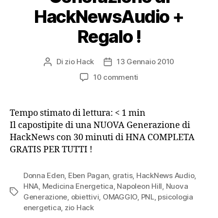
HackNewsAudio +
Regalo !
Di
zio Hack
13 Gennaio 2010
Autore
Data
articolo
dell'articolo
su
10 commenti
HNG1
Una
Nuova
Tempo stimato di lettura:
< 1
min
Generazione
Il capostipite di una NUOVA Generazione di
di
HackNews con 30 minuti di HNA COMPLETA
HackNewsAudio
GRATIS PER TUTTI !
+
Regalo
!
Donna Eden
,
Eben Pagan
,
gratis
,
HackNews Audio
,
HNA
,
Medicina Energetica
,
Napoleon Hill
,
Nuova
Tag
Generazione
,
obiettivi
,
OMAGGIO
,
PNL
,
psicologia
energetica
,
zio Hack