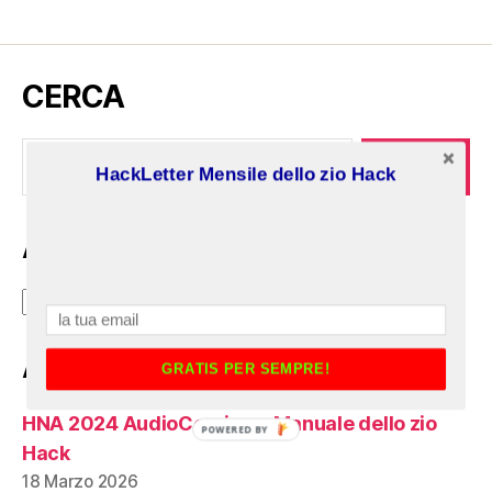
CERCA
Cerca:
HackLetter Mensile dello zio Hack
Archivi
Archivi
Articoli recenti:
GRATIS PER SEMPRE!
HNA 2024 AudioCorsi con Manuale dello zio
POWERED BY
Hack
18 Marzo 2026