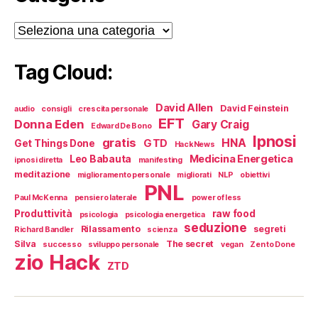
Categorie
Tag Cloud:
David Allen
David Feinstein
audio
consigli
crescita personale
EFT
Donna Eden
Gary Craig
Edward De Bono
Ipnosi
gratis
HNA
GTD
Get Things Done
HackNews
Medicina Energetica
Leo Babauta
ipnosi diretta
manifesting
meditazione
miglioramento personale
migliorati
NLP
obiettivi
PNL
Paul McKenna
pensiero laterale
power of less
Produttività
raw food
psicologia
psicologia energetica
seduzione
Rilassamento
segreti
Richard Bandler
scienza
Silva
The secret
successo
sviluppo personale
vegan
Zen to Done
zio Hack
ZTD