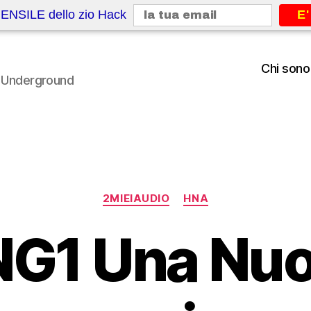
ENSILE dello zio Hack
E'
Chi sono
le Underground
Categorie
2MIEIAUDIO
HNA
G1 Una Nu