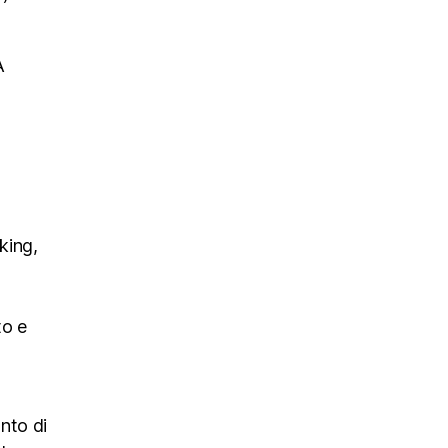
A
king,
to e
nto di