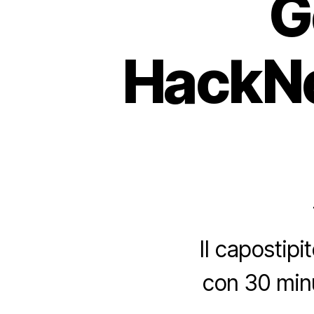
G
HackNe
Il caposti
con 30 min