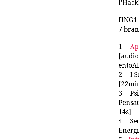
l’Hack
HNG1 
7 bran
1.
Ap
[audi
entoA
2. I S
[22min
3. Psi
Pensat
14s]
4. Sed
Energi