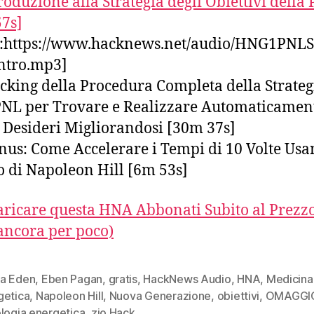
roduzione alla Strategia degli Obiettivi della
7s]
:https://www.hacknews.net/audio/HNG1PNLSt
ntro.mp3]
king della Procedura Completa della Strateg
PNL per Trovare e Realizzare Automaticament
 Desideri Migliorandosi [30m 37s]
us: Come Accelerare i Tempi di 10 Volte Usa
o di Napoleon Hill [6m 53s]
aricare questa HNA Abbonati Subito al Prezzo
ancora per poco)
a Eden
,
Eben Pagan
,
gratis
,
HackNews Audio
,
HNA
,
Medicina
getica
,
Napoleon Hill
,
Nuova Generazione
,
obiettivi
,
OMAGGI
logia energetica
,
zio Hack