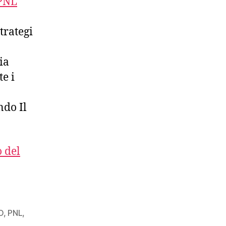
 PNL
rategi
ia
e i
ndo Il
 del
O
,
PNL
,