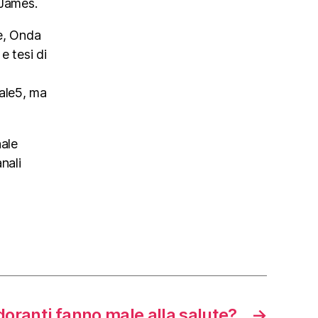
 James.
re, Onda
e tesi di
ale5, ma
nale
nali
odoranti fanno male alla salute?
→