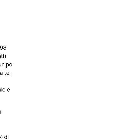
1998
ti)
un po'
a te.
ale e
i
) di