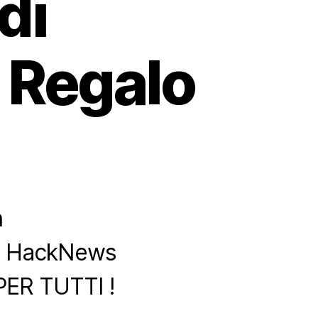
di
 Regalo
n
di HackNews
PER TUTTI !