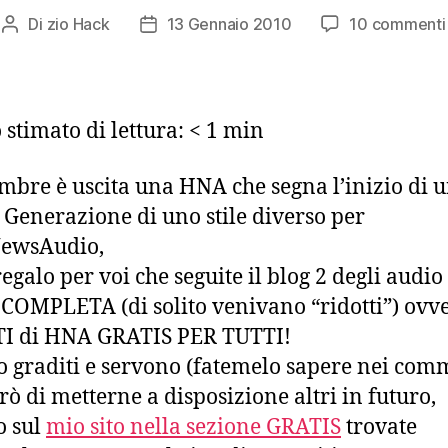
Di
zio Hack
13 Gennaio 2010
10 commenti
Autore
Data
articolo
dell'articolo
stimato di lettura:
< 1
min
mbre è uscita una HNA che segna l’inizio di 
Generazione di uno stile diverso per
ewsAudio,
egalo per voi che seguite il blog 2 degli audio
COMPLETA (di solito venivano “ridotti”) ovv
I di HNA GRATIS PER TUTTI!
o graditi e servono (fatemelo sapere nei com
rò di metterne a disposizione altri in futuro,
o sul
mio sito nella sezione GRATIS
trovate