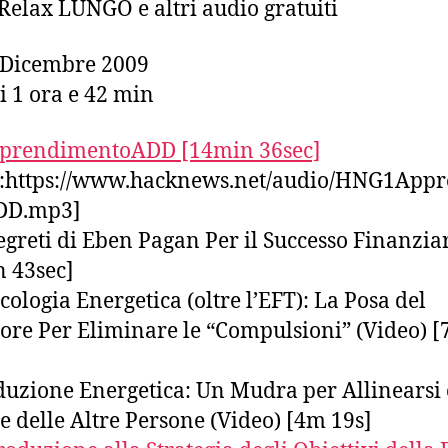
Relax LUNGO e altri audio gratuiti
Dicembre 2009
i 1 ora e 42 min
prendimentoADD [14min 36sec]
o:https://www.hacknews.net/audio/HNG1App
DD.mp3]
egreti di Eben Pagan Per il Successo Finanzia
 43sec]
cologia Energetica (oltre l’EFT): La Posa del
ore Per Eliminare le “Compulsioni” (Video) 
uzione Energetica: Un Mudra per Allinearsi 
e delle Altre Persone (Video) [4m 19s]