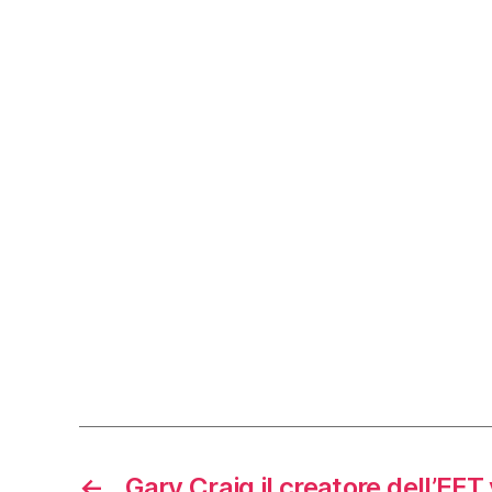
←
Gary Craig il creatore dell’EFT