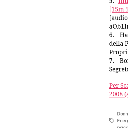
5.
Int
[15m 5
[audio
aOb1I
6. Hac
della 
Propri
7. Bon
Segret
Per Sc
2008 (
Donn
Ener
Tag
psico