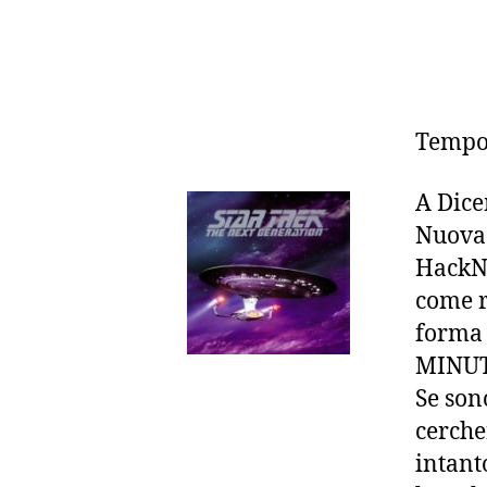
Tempo 
A Dice
Nuova 
HackN
come r
forma 
MINUT
Se son
cerche
intant