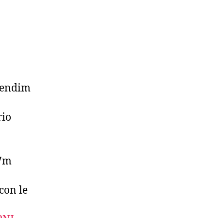
rendim
rio
[7m
con le