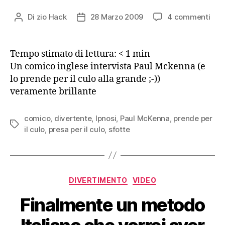
su
Di
zio Hack
28 Marzo 2009
4 commenti
Autore
Data
Inte
articolo
dell'articolo
“ipn
a
Tempo stimato di lettura:
< 1
min
Paul
Un comico inglese intervista Paul Mckenna (e
McK
lo prende per il culo alla grande ;-))
veramente brillante
comico
,
divertente
,
Ipnosi
,
Paul McKenna
,
prende per
Tag
il culo
,
presa per il culo
,
sfotte
Categorie
DIVERTIMENTO
VIDEO
Finalmente un metodo