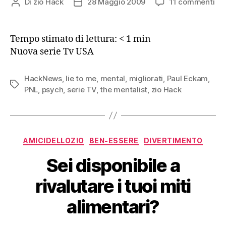
su
Di
zio Hack
28 Maggio 2009
11 commenti
Autore
Data
Men
articolo
dell'articolo
nu
ser
Tempo stimato di lettura:
< 1
min
Tv
Nuova serie Tv USA
HackNews
,
lie to me
,
mental
,
migliorati
,
Paul Eckam
,
Tag
PNL
,
psych
,
serie TV
,
the mentalist
,
zio Hack
Categorie
AMICIDELLOZIO
BEN-ESSERE
DIVERTIMENTO
Sei disponibile a
rivalutare i tuoi miti
alimentari?