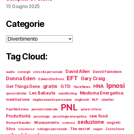
15 Giugno 2025
Categorie
Categorie
Tag Cloud:
David Allen
David Feinstein
audio
consigli
crescita personale
EFT
Donna Eden
Gary Craig
Edward De Bono
Ipnosi
gratis
HNA
GTD
Get Things Done
HackNews
Medicina Energetica
Leo Babauta
ipnosi diretta
manifesting
meditazione
miglioramento personale
migliorati
NLP
obiettivi
PNL
Paul McKenna
pensiero laterale
power of less
Produttività
raw food
psicologia
psicologia energetica
seduzione
Rilassamento
segreti
Richard Bandler
scienza
Silva
The secret
successo
sviluppo personale
vegan
Zen to Done