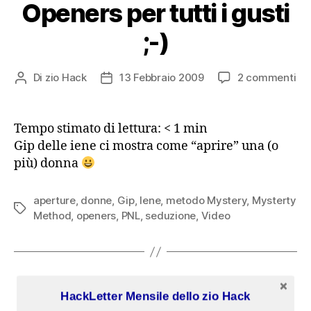
Openers per tutti i gusti
;-)
su
Di
zio Hack
13 Febbraio 2009
2 commenti
Autore
Data
Op
articolo
dell'articolo
pe
tut
Tempo stimato di lettura:
< 1
min
i
Gip delle iene ci mostra come “aprire” una (o
gus
più) donna
;-)
aperture
,
donne
,
Gip
,
Iene
,
metodo Mystery
,
Mysterty
Tag
Method
,
openers
,
PNL
,
seduzione
,
Video
Categorie
BLOG
DIVERTIMENTO
MENTE
PNL
PRODUTTIVITÀ
HackLetter Mensile dello zio Hack