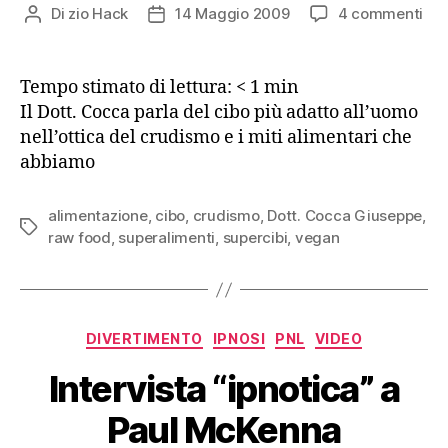
su
Di
zio Hack
14 Maggio 2009
4 commenti
Autore
Data
Sei
articolo
dell'articolo
dis
a
Tempo stimato di lettura:
< 1
min
riv
Il Dott. Cocca parla del cibo più adatto all’uomo
i
nell’ottica del crudismo e i miti alimentari che
tuo
abbiamo
mit
ali
alimentazione
,
cibo
,
crudismo
,
Dott. Cocca Giuseppe
,
Tag
raw food
,
superalimenti
,
supercibi
,
vegan
Categorie
DIVERTIMENTO
IPNOSI
PNL
VIDEO
Intervista “ipnotica” a
Paul McKenna