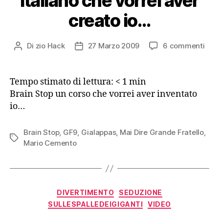
Italiano che vorrei aver
creato io…
su
Di
zio Hack
27 Marzo 2009
6 commenti
Autore
Data
Fin
articolo
dell'articolo
un
met
Tempo stimato di lettura:
< 1
min
Ital
Brain Stop un corso che vorrei aver inventato
che
io…
vorr
ave
cre
Brain Stop
,
GF9
,
Gialappas
,
Mai Dire Grande Fratello
,
Tag
io…
Mario Cemento
Categorie
DIVERTIMENTO
SEDUZIONE
SULLESPALLEDEIGIGANTI
VIDEO