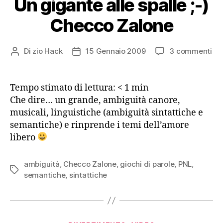
Un gigante alle spalle ;-)
Checco Zalone
su
Di
zio Hack
15 Gennaio 2009
3 commenti
Autore
Data
Un
articolo
dell'articolo
gi
all
Tempo stimato di lettura:
< 1
min
spa
Che dire… un grande, ambiguità canore,
;-)
musicali, linguistiche (ambiguità sintattiche e
Ch
semantiche) e rinprende i temi dell’amore
Za
libero
ambiguità
,
Checco Zalone
,
giochi di parole
,
PNL
,
Tag
semantiche
,
sintattiche