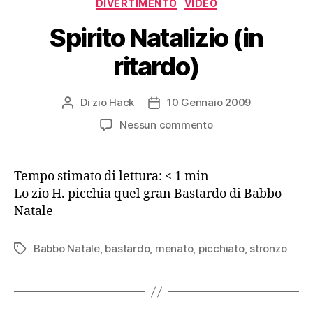
Categorie
DIVERTIMENTO
VIDEO
Spirito Natalizio (in
ritardo)
Di
zio Hack
10 Gennaio 2009
Autore
Data
articolo
dell'articolo
su
Nessun commento
Spirito
Natalizio
(in
Tempo stimato di lettura:
< 1
min
ritardo)
Lo zio H. picchia quel gran Bastardo di Babbo
Natale
Babbo Natale
,
bastardo
,
menato
,
picchiato
,
stronzo
Tag