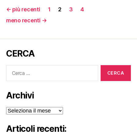
Paginazione
←
più recenti
1
2
3
4
degli
meno recenti
→
articoli
CERCA
Cerca:
Archivi
Archivi
Articoli recenti: