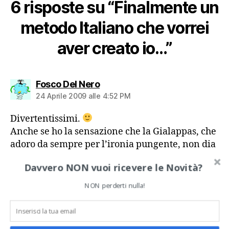
6 risposte su “Finalmente un
metodo Italiano che vorrei
aver creato io…”
dice:
Fosco Del Nero
24 Aprile 2009 alle 4:52 PM
Divertentissimi.
Anche se ho la sensazione che la Gialappas, che
adoro da sempre per l’ironia pungente, non dia
molto credito al mondo dello sviluppo
Davvero NON vuoi ricevere le Novità?
personale…
NON perderti nulla!
RISPONDI
dice:
SideriuS