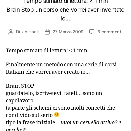
Tempo stimato di lettura:
< 1
min
Brain Stop un corso che vorrei aver inventato
io…
su
Di
zio Hack
27 Marzo 2009
6 commenti
Autore
Data
Fin
articolo
dell'articolo
un
Tempo stimato di lettura:
< 1
min
met
Ital
che
Finalmente un metodo con una serie di corsi
vorr
Italiani che vorrei aver creato io…
ave
cre
Brain STOP
io…
guardatelo, iscrivetevi, fateli… sono un
capolavoro…
(a parte gli scherzi ci sono molti concetti che
condivido sul serio
tipo la frase iniziale…
vuoi un cervello attivo? e
perché?
)