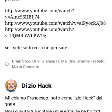
http://www.youtube.com/watch?
v=Amx56HBIj74
http://www.youtube.com/watch?v=alPyocRAJ98
http://www.youtube.com/watch?
v=PQMBhWbPWPg
scrivete sotto cosa ne pensate…
Brain Stop
,
GF9
,
Gialappas
,
Mai Dire Grande Fratello
,
Tag
Mario Cemento
Di zio Hack
Mi chiamo Francesco, noto come "zio Hack" dal
1998
Posso aiutarti a evitare i miei errori (e ne ho fatti