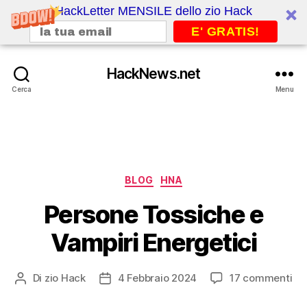
HackLetter MENSILE dello zio Hack
E' GRATIS!
HackNews.net
Cerca
Menu
Categorie
BLOG
HNA
Persone Tossiche e
Vampiri Energetici
su
Di
zio Hack
4 Febbraio 2024
17 commenti
Autore
Data
Pe
articolo
dell'articolo