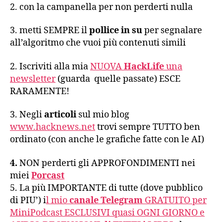
2. con la campanella per non perderti nulla
3. metti SEMPRE il
pollice in su
per segnalare
all’algoritmo che vuoi più contenuti simili
2. Iscriviti alla mia
NUOVA
HackLife
una
newsletter
(guarda quelle passate) ESCE
RARAMENTE!
3. Negli
articoli
sul mio blog
www.hacknews.net
trovi sempre TUTTO ben
ordinato (con anche le grafiche fatte con le AI)
4.
NON perderti gli APPROFONDIMENTI nei
miei
Porcast
5. La più IMPORTANTE di tutte (dove pubblico
di PIU’) i
l mio
canale Telegram
GRATUITO per
MiniPodcast ESCLUSIVI quasi OGNI GIORNO e