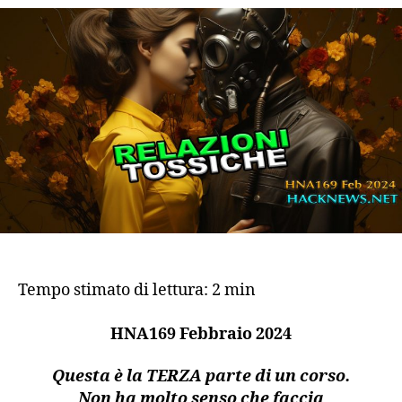
To
e
Va
Ene
Tempo stimato di lettura:
2
min
HNA169 Febbraio 2024
Questa è la TERZA parte di un corso.
Non ha molto senso che faccia