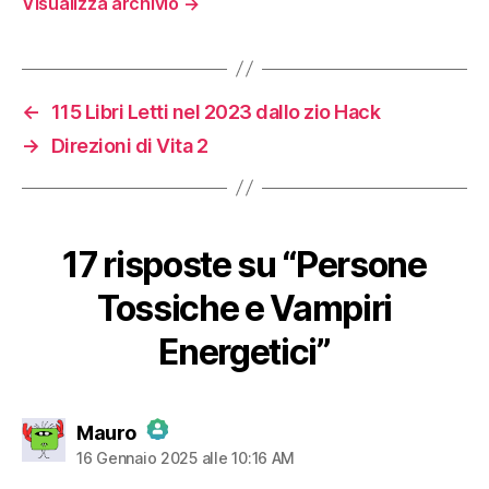
Visualizza archivio
→
←
115 Libri Letti nel 2023 dallo zio Hack
→
Direzioni di Vita 2
17 risposte su “Persone
Tossiche e Vampiri
Energetici”
dice:
Mauro
16 Gennaio 2025 alle 10:16 AM
The Real Person Badge!