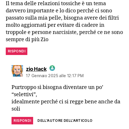
Il tema delle relazioni tossiche è un tema
Anti-Spam by CleanTalk
davvero importante e lo dico perché ci sono
passato sulla mia pelle, bisogna avere dei filtri
molto aggiornati per evitare di cadere in
troppole e persone narcisiste, perché ce ne sono
sempre di più Zio
RISPONDI
dice:
zio Hack
17 Gennaio 2025 alle 12:17 PM
The Real Person Badge!
Purtroppo sì bisogna diventare un po’
“selettivi”,
Anti-Spam by CleanTalk
idealmente perché ci si regge bene anche da
soli
RISPONDI
DELL'AUTORE DELL'ARTICOLO