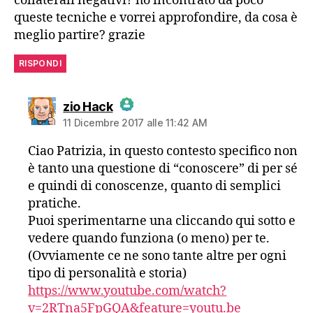
collaterali negativi? ho incontrato da poco
queste tecniche e vorrei approfondire, da cosa è
meglio partire? grazie
RISPONDI
dice:
zio Hack
11 Dicembre 2017 alle 11:42 AM
The Real Person Badge!
Ciao Patrizia, in questo contesto specifico non
è tanto una questione di “conoscere” di per sé
Anti-Spam by CleanTalk
e quindi di conoscenze, quanto di semplici
pratiche.
Puoi sperimentarne una cliccando qui sotto e
vedere quando funziona (o meno) per te.
(Ovviamente ce ne sono tante altre per ogni
tipo di personalità e storia)
https://www.youtube.com/watch?
v=2RTna5FpGQA&feature=youtu.be