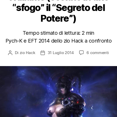
“sfogo” il “Segreto del
Potere”)
Tempo stimato di lettura:
2
min
Pych-K e EFT 2014 dello zio Hack a confronto
su
Di
zio Hack
31 Luglio 2014
6 commenti
Autore
Data
23
articolo
dell'articolo
Ragi
per
cui
l’EF
è
Supe
allo
Psy
K
di