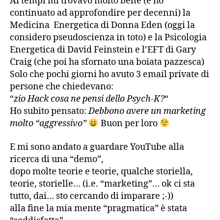
Ai tempi mi trovavo molto bene (e ho
continuato ad approfondire per decenni) la
Medicina Energetica di Donna Eden (oggi la
considero pseudoscienza in toto) e la Psicologia
Energetica di David Feinstein e l’EFT di Gary
Craig (che poi ha sfornato una boiata pazzesca)
Solo che pochi giorni ho avuto 3 email private di
persone che chiedevano:
“
zio Hack cosa ne pensi dello Psych-K?
“
Ho subito pensato:
Debbono avere un marketing
molto “aggressivo”
Buon per loro
E mi sono andato a guardare YouTube alla
ricerca di una “demo”,
dopo molte teorie e teorie, qualche storiella,
teorie, storielle… (i.e. “marketing”… ok ci sta
tutto, dai… sto cercando di imparare ;-))
alla fine la mia mente “pragmatica” è stata