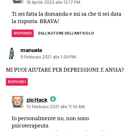
18 Aprile 2023 alle 12:17 PM
The Real Person Badge!
Ti sei fatta la domanda e mi sa che ti sei data
la risposta. BRAVA!
Anti-Spam by CleanTalk
RISPONDI
DELL'AUTORE DELL'ARTICOLO
dice:
manuela
9 Febbraio 2021 alle 1:39 PM
MI PUOI AIUTARE PER DEPRESSIONE E ANSIA?
RISPONDI
dice:
zio Hack
10 Febbraio 2021 alle 11:14 AM
The Real Person Badge!
Io personalmente no, non sono
psicoterapeuta
Anti-Spam by CleanTalk