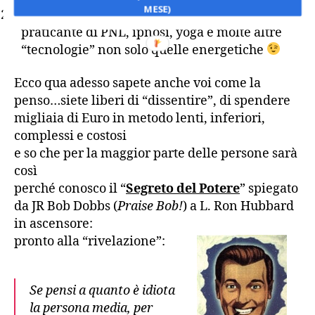
MESE)
L’ho creato io
che un (modesto ;-))
praticante di PNL, ipnosi, yoga e molte altre
“tecnologie” non solo quelle energetiche
Ecco qua adesso sapete anche voi come la
penso…siete liberi di “dissentire”, di spendere
migliaia di Euro in metodo lenti, inferiori,
complessi e costosi
e so che per la maggior parte delle persone sarà
così
perché conosco il “
Segreto del Potere
” spiegato
da JR Bob Dobbs (
Praise Bob!
) a L. Ron Hubbard
in ascensore:
pronto alla “rivelazione”:
Se pensi a quanto è idiota
la persona media, per