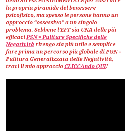
dello Stress FONDAMENTALE per costruire
la propria piramide del benessere
psicofisico, ma spesso le persone hanno un
approccio “ossessivo” a un singolo
problema. Sebbene l’EFT sia UNA delle più
efficaci
PSN = Puliture Specifiche delle
Negatività
ritengo sia più utile e semplice
fare prima un percorso più globale di PGN =
Pulitura Generalizzata delle Negatività,
trovi il mio approccio
CLICCAndo QUI
!