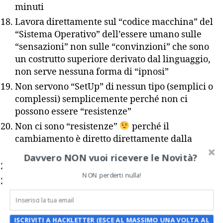
minuti
Lavora direttamente sul “codice macchina” del
“Sistema Operativo” dell’essere umano sulle
“sensazioni” non sulle “convinzioni” che sono
un costrutto superiore derivato dal linguaggio,
non serve nessuna forma di “ipnosi”
Non servono “SetUp” di nessun tipo (semplici o
complessi) semplicemente perché non ci
possono essere “resistenze”
Non ci sono “resistenze”
perché il
cambiamento è diretto direttamente dalla
mente subconscia
Davvero NON vuoi ricevere le Novità?
Di solito non servono “passaggi multipli”
NON perderti nulla!
Non funziona solo su un palco ma
anche”faccia a faccia” al bar o via Skype (e
non l’ho verificato solo io, ma tutti quelli che lo
hanno provato)
ISCRIVITI A HACKLETTER (ESCE AL MASSIMO UNA VOLTA AL