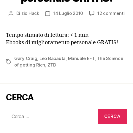
su
Di
zio Hack
14 Luglio 2010
12 commenti
Autore
Data
Ebo
articolo
dell'articolo
di
mig
Tempo stimato di lettura:
< 1
min
per
Ebooks di miglioramento personale GRATIS!
GRA
Gary Craig
,
Leo Babauta
,
Manuale EFT
,
The Science
Tag
of getting Rich
,
ZTD
CERCA
Cerca: