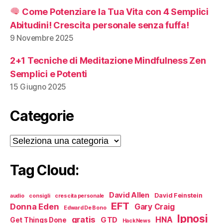
Come Potenziare la Tua Vita con 4 Semplici
Abitudini! Crescita personale senza fuffa!
9 Novembre 2025
2+1 Tecniche di Meditazione Mindfulness Zen
Semplici e Potenti
15 Giugno 2025
Categorie
Categorie
Tag Cloud:
David Allen
David Feinstein
audio
consigli
crescita personale
EFT
Donna Eden
Gary Craig
Edward De Bono
Ipnosi
gratis
HNA
GTD
Get Things Done
HackNews