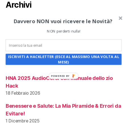
Archivi
Archivi
Davvero NON vuoi ricevere le Novità?
NON perderti nulla!
Articoli recenti:
HNA 2024 AudioCorsi con Manuale dello zio
ISCRIVITI A HACKLETTER (ESCE AL MASSIMO UNA VOLTA AL
Hack
MESE)
18 Marzo 2026
POWERED BY
HNA 2025 AudioCorsi con Manuale dello zio
Hack
18 Febbraio 2026
Benessere e Salute: La Mia Piramide & Errori da
Evitare!
1 Dicembre 2025