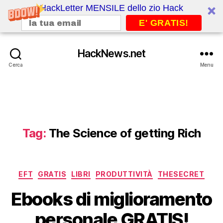
HackLetter MENSILE dello zio Hack
E' GRATIS!
HackNews.net
Cerca
Menu
Tag:
The Science of getting Rich
Categorie
EFT
GRATIS
LIBRI
PRODUTTIVITÀ
THESECRET
Ebooks di miglioramento
personale GRATIS!