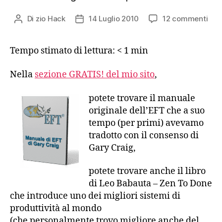
su
Di
zio Hack
14 Luglio 2010
12 commenti
Autore
Data
Ebo
articolo
dell'articolo
di
Tempo stimato di lettura:
< 1
min
mig
per
GRA
Nella
sezione GRATIS! del mio sito
,
potete trovare il manuale
originale dell’EFT che a suo
tempo (per primi) avevamo
tradotto con il consenso di
Gary Craig,
potete trovare anche il libro
di Leo Babauta – Zen To Done
che introduce uno dei migliori sistemi di
produttività al mondo
(che personalmente trovo migliore anche del