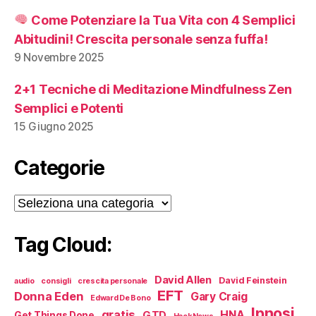
Come Potenziare la Tua Vita con 4 Semplici
Abitudini! Crescita personale senza fuffa!
9 Novembre 2025
2+1 Tecniche di Meditazione Mindfulness Zen
Semplici e Potenti
15 Giugno 2025
Categorie
Categorie
Tag Cloud:
David Allen
David Feinstein
audio
consigli
crescita personale
EFT
Donna Eden
Gary Craig
Edward De Bono
Ipnosi
gratis
HNA
GTD
Get Things Done