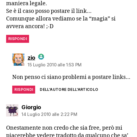
maniera legale.
Se è il caso posso postare il link…
Comunque allora vediamo se la “magia” si
avvera ancora! ;-D
RISPONDI
dice:
zio
15 Luglio 2010 alle 1:53 PM
The Real Person Badge!
Non penso ci siano problemi a postare links…
Anti-Spam by CleanTalk
RISPONDI
DELL'AUTORE DELL'ARTICOLO
dice:
Giorgio
14 Luglio 2010 alle 2:22 PM
Onestamente non credo che sia free, però mi
piacerebbe vedere tradotto da qualcuno che sa’