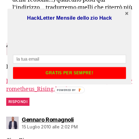
l’indirizzo… tradurremo quelli che riterrò più
utili…
HackLetter Mensile dello zio Hack
RISPONDI
DELL'AUTORE DELL'ARTICOLO
dice:
Giorgio
15 Luglio 2010 alle 5:44 PM
Bene, allora eccolo qui. Enjoy!
GRATIS PER SEMPRE!
http://www.4shared.com/document/Hg5RKtc4/P
rometheus_Rising.html
POWERED BY
RISPONDI
dice:
Gennaro Romagnoli
15 Luglio 2010 alle 2:02 PM