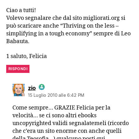
Ciao a tutti!
Volevo segnalare che dal sito migliorati.org si
può scaricare anche “Thriving on the less –
simplifying in a tough economy” sempre di Leo
Babauta.
1 saluto, Felicia
RISPONDI
dice:
zio
15 Luglio 2010 alle 6:42 PM
The Real Person Badge!
Come sempre… GRAZIE Felicia per la
velocità… se ci sono altri ebooks
Anti-Spam by CleanTalk
uncopyrighted validi segnalatemeli (ricordo
che c’era un sito enorme con anche quelli
della Teosofia…) qualcuno posti qui