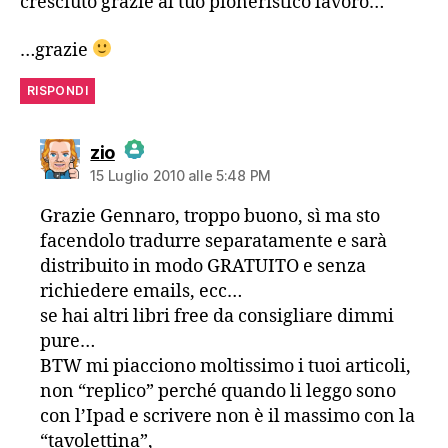
cresciuto grazie al tuo pioneristico lavoro…
…grazie
RISPONDI
dice:
zio
15 Luglio 2010 alle 5:48 PM
The Real Person Badge!
Grazie Gennaro, troppo buono, sì ma sto
facendolo tradurre separatamente e sarà
Anti-Spam by CleanTalk
distribuito in modo GRATUITO e senza
richiedere emails, ecc…
se hai altri libri free da consigliare dimmi
pure…
BTW mi piacciono moltissimo i tuoi articoli,
non “replico” perché quando li leggo sono
con l’Ipad e scrivere non è il massimo con la
“tavolettina”,