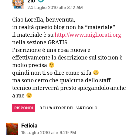
zio
24 Luglio 2010 alle 8:12 AM
The Real Person Badge!
Ciao Lorella, benvenuta,
in realtà questo blog non ha “materiale”
Anti-Spam by CleanTalk
il materiale è su
http://www.migliorati.org
nella sezione GRATIS
l’iscrizione è una cosa nuova e
effettivamente la descrizione sul sito non è
molto precisa
quindi non ti so dire come si fa
ma sono certo che qualcuna dello staff
tecnico interverrà presto spiegandolo anche
a me
RISPONDI
DELL'AUTORE DELL'ARTICOLO
dice:
Felicia
15 Luglio 2010 alle 6:29 PM