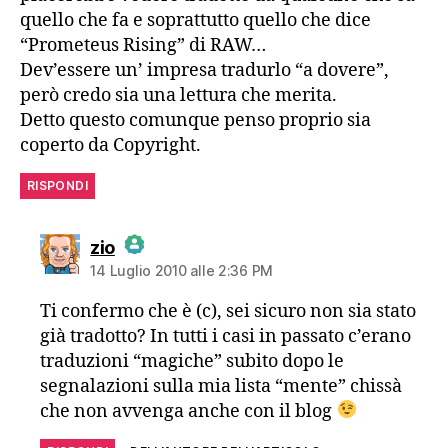
quello che fa e soprattutto quello che dice
“Prometeus Rising” di RAW…
Dev’essere un’ impresa tradurlo “a dovere”,
però credo sia una lettura che merita.
Detto questo comunque penso proprio sia
coperto da Copyright.
RISPONDI
dice:
zio
14 Luglio 2010 alle 2:36 PM
The Real Person Badge!
Ti confermo che è (c), sei sicuro non sia stato
già tradotto? In tutti i casi in passato c’erano
Anti-Spam by CleanTalk
traduzioni “magiche” subito dopo le
segnalazioni sulla mia lista “mente” chissà
che non avvenga anche con il blog