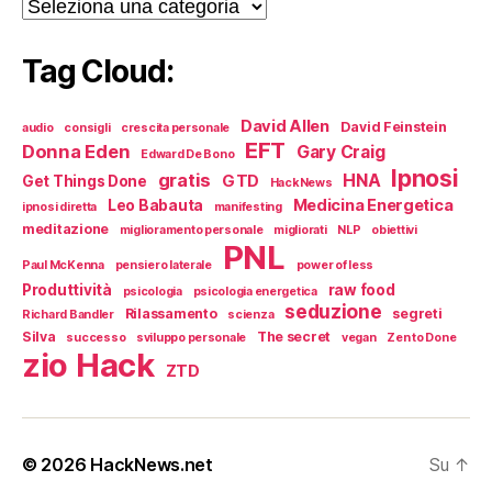
Categorie
Tag Cloud:
David Allen
David Feinstein
audio
consigli
crescita personale
EFT
Donna Eden
Gary Craig
Edward De Bono
Ipnosi
gratis
HNA
GTD
Get Things Done
HackNews
Medicina Energetica
Leo Babauta
ipnosi diretta
manifesting
meditazione
miglioramento personale
migliorati
NLP
obiettivi
PNL
Paul McKenna
pensiero laterale
power of less
Produttività
raw food
psicologia
psicologia energetica
seduzione
Rilassamento
segreti
Richard Bandler
scienza
Silva
The secret
successo
sviluppo personale
vegan
Zen to Done
zio Hack
ZTD
© 2026
HackNews.net
Su
↑