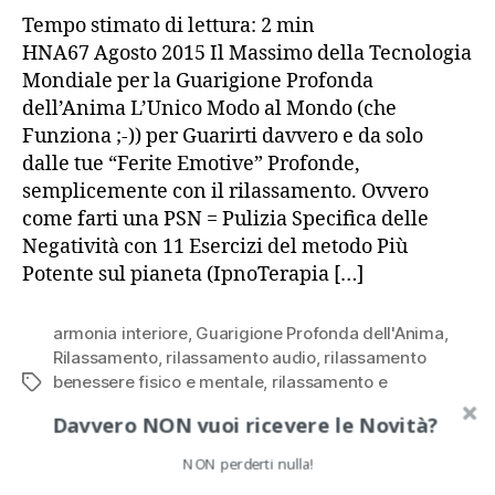
Tempo stimato di lettura:
2
min
HNA67 Agosto 2015 Il Massimo della Tecnologia
Mondiale per la Guarigione Profonda
dell’Anima L’Unico Modo al Mondo (che
Funziona ;-)) per Guarirti davvero e da solo
dalle tue “Ferite Emotive” Profonde,
semplicemente con il rilassamento. Ovvero
come farti una PSN = Pulizia Specifica delle
Negatività con 11 Esercizi del metodo Più
Potente sul pianeta (IpnoTerapia […]
armonia interiore
,
Guarigione Profonda dell'Anima
,
Rilassamento
,
rilassamento audio
,
rilassamento
benessere fisico e mentale
,
rilassamento e
Tag
visualizzazione
,
rilassamento guidato
,
rilassamento
Davvero NON vuoi ricevere le Novità?
yoga
,
tecniche di rilassamento
,
zio Hack
NON perderti nulla!