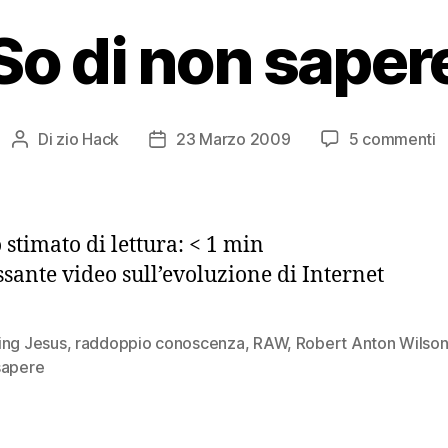
So di non saper
s
Di
zio Hack
23 Marzo 2009
5 commenti
Autore
Data
S
articolo
dell'articolo
d
n
s
stimato di lettura:
< 1
min
ssante video sull’evoluzione di Internet
ing Jesus
,
raddoppio conoscenza
,
RAW
,
Robert Anton Wilso
sapere