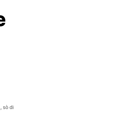
e
u
o
i
on
apere
n
,
sò di