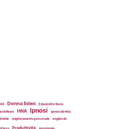
Donna Eden
ein
Edward De Bono
Ipnosi
HNA
ackNews
ipnosi diretta
zione
miglioramento personale
migliorati
Produttività
f less
psicologia