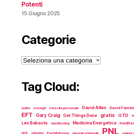
Potenti
15 Giugno 2025
Categorie
Categorie
Tag Cloud:
David Allen
David Feinst
audio
consigli
crescita personale
EFT
gratis
Gary Craig
GTD
Get Things Done
H
Medicina Energetica
Leo Babauta
medita
manifesting
PNL
NLP
obiettivi
Paul McKenna
pensiero laterale
power o