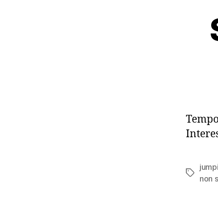
Tempo 
Intere
jump
Tag
non 