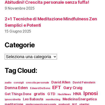
Abitudini! Crescita personale senza fuffa!
9 Novembre 2025
2+1 Tecniche di Meditazione Mindfulness Zen
Semplici e Potenti
15 Giugno 2025
Categorie
Categorie
Tag Cloud:
David Allen
David Feinstein
audio
consigli
crescita personale
EFT
Donna Eden
Gary Craig
Edward De Bono
Ipnosi
gratis
HNA
GTD
Get Things Done
HackNews
Medicina Energetica
Leo Babauta
ipnosi diretta
manifesting
meditazione
miglioramento personale
migliorati
NLP
obiettivi