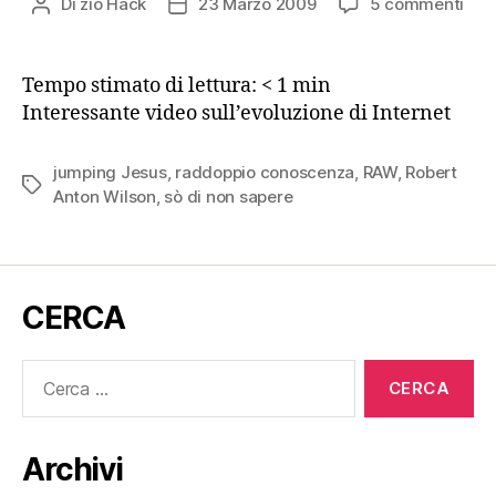
su
Di
zio Hack
23 Marzo 2009
5 commenti
Autore
Data
So
articolo
dell'articolo
di
non
Tempo stimato di lettura:
< 1
min
sap
Interessante video sull’evoluzione di Internet
jumping Jesus
,
raddoppio conoscenza
,
RAW
,
Robert
Tag
Anton Wilson
,
sò di non sapere
CERCA
Cerca:
Archivi