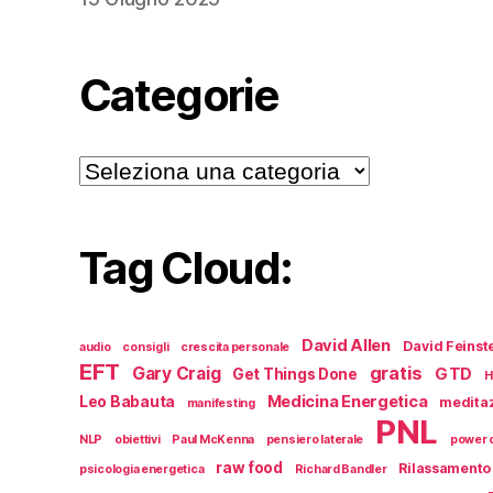
Categorie
Categorie
Tag Cloud:
David Allen
David Feinst
audio
consigli
crescita personale
EFT
gratis
Gary Craig
GTD
Get Things Done
H
Medicina Energetica
Leo Babauta
medita
manifesting
PNL
NLP
obiettivi
Paul McKenna
pensiero laterale
power o
raw food
Rilassamento
psicologia energetica
Richard Bandler