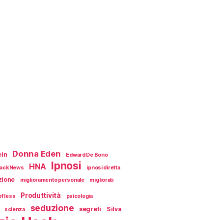
Donna Eden
ein
Edward De Bono
Ipnosi
HNA
ackNews
ipnosi diretta
zione
miglioramento personale
migliorati
Produttività
f less
psicologia
seduzione
segreti
Silva
scienza