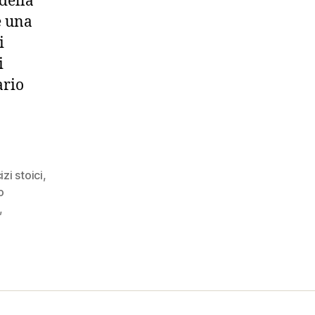
della
e una
i
i
ario
izi stoici
,
o
,