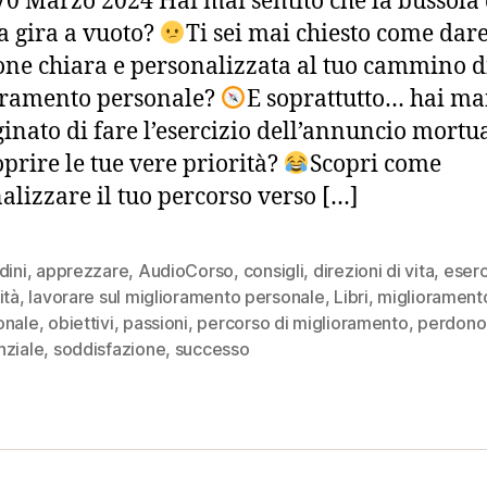
 Marzo 2024 Hai mai sentito che la bussola 
ta gira a vuoto?
Ti sei mai chiesto come dar
one chiara e personalizzata al tuo cammino d
oramento personale?
E soprattutto… hai ma
nato di fare l’esercizio dell’annuncio mortu
oprire le tue vere priorità?
Scopri come
alizzare il tuo percorso verso […]
dini
,
apprezzare
,
AudioCorso
,
consigli
,
direzioni di vita
,
eserc
ità
,
lavorare sul miglioramento personale
,
Libri
,
migliorament
onale
,
obiettivi
,
passioni
,
percorso di miglioramento
,
perdono
nziale
,
soddisfazione
,
successo