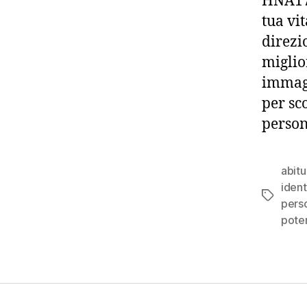
HNA170
tua vi
direzi
migli
immagi
per sc
person
abitu
ident
Tag
pers
pote