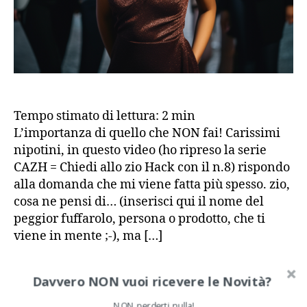
Tempo stimato di lettura:
2
min
L’importanza di quello che NON fai! Carissimi
nipotini, in questo video (ho ripreso la serie
CAZH = Chiedi allo zio Hack con il n.8) rispondo
alla domanda che mi viene fatta più spesso. zio,
cosa ne pensi di… (inserisci qui il nome del
peggior fuffarolo, persona o prodotto, che ti
viene in mente ;-), ma […]
abitudini di successo
,
crescita personale
,
Davvero NON vuoi ricevere le Novità?
miglioramento personale
,
non agire
,
not to do list
,
Tag
sviluppo personale
NON perderti nulla!