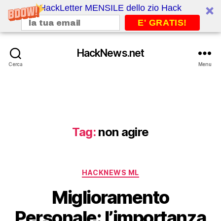
HackLetter MENSILE dello zio Hack
E' GRATIS!
HackNews.net
Cerca
Menu
Tag:
non agire
Categorie
HACKNEWS ML
Miglioramento
Personale: l’importanza