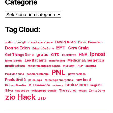
Categorie
Categorie
Tag Cloud:
David Allen
David Feinstein
audio
consigli
crescita personale
EFT
Donna Eden
Gary Craig
Edward De Bono
Ipnosi
gratis
HNA
GTD
Get Things Done
HackNews
Medicina Energetica
Leo Babauta
ipnosi diretta
manifesting
meditazione
miglioramento personale
migliorati
NLP
obiettivi
PNL
Paul McKenna
pensiero laterale
power of less
Produttività
raw food
psicologia
psicologia energetica
seduzione
Rilassamento
segreti
Richard Bandler
scienza
Silva
The secret
successo
sviluppo personale
vegan
Zen to Done
zio Hack
ZTD