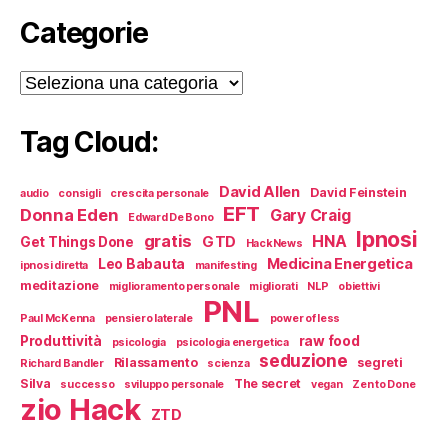
Categorie
Categorie
Tag Cloud:
David Allen
David Feinstein
audio
consigli
crescita personale
EFT
Donna Eden
Gary Craig
Edward De Bono
Ipnosi
gratis
HNA
GTD
Get Things Done
HackNews
Medicina Energetica
Leo Babauta
ipnosi diretta
manifesting
meditazione
miglioramento personale
migliorati
NLP
obiettivi
PNL
Paul McKenna
pensiero laterale
power of less
Produttività
raw food
psicologia
psicologia energetica
seduzione
Rilassamento
segreti
Richard Bandler
scienza
Silva
The secret
successo
sviluppo personale
vegan
Zen to Done
zio Hack
ZTD