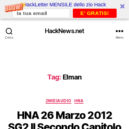
HackLetter MENSILE dello zio Hack
E' GRATIS!
HackNews.net
Cerca
Menu
Tag:
Elman
Categorie
2MIEIAUDIO
HNA
HNA 26 Marzo 2012
SG2 Il Secondo Capitolo