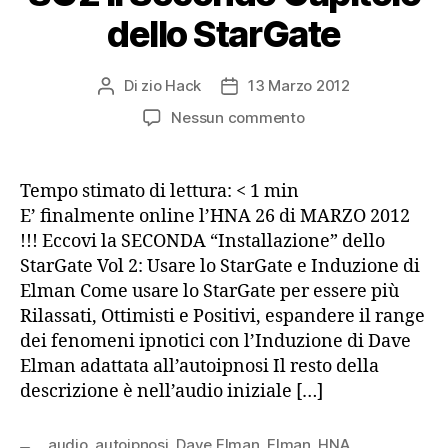
dello StarGate
Di
zio Hack
13 Marzo 2012
Autore
Data
articolo
dell'articolo
su
Nessun commento
HNA
26
Marzo
Tempo stimato di lettura:
< 1
min
2012
E’ finalmente online l’HNA 26 di MARZO 2012
SG2
!!! Eccovi la SECONDA “Installazione” dello
Il
StarGate Vol 2: Usare lo StarGate e Induzione di
Secondo
Elman Come usare lo StarGate per essere più
Capitolo
Rilassati, Ottimisti e Positivi, espandere il range
dello
StarGate
dei fenomeni ipnotici con l’Induzione di Dave
Elman adattata all’autoipnosi Il resto della
descrizione è nell’audio iniziale […]
audio
,
autoipnosi
,
Dave Elman
,
Elman
,
HNA
,