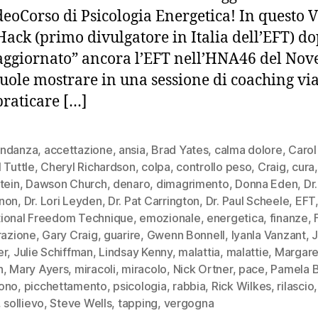
deoCorso di Psicologia Energetica! In questo 
 Hack (primo divulgatore in Italia dell’EFT) d
aggiornato” ancora l’EFT nell’HNA46 del No
uole mostrare in una sessione di coaching vi
raticare […]
ndanza
,
accettazione
,
ansia
,
Brad Yates
,
calma dolore
,
Carol
 Tuttle
,
Cheryl Richardson
,
colpa
,
controllo peso
,
Craig
,
cura
tein
,
Dawson Church
,
denaro
,
dimagrimento
,
Donna Eden
,
Dr.
non
,
Dr. Lori Leyden
,
Dr. Pat Carrington
,
Dr. Paul Scheele
,
EFT
ional Freedom Technique
,
emozionale
,
energetica
,
finanze
,
razione
,
Gary Craig
,
guarire
,
Gwenn Bonnell
,
Iyanla Vanzant
,
J
er
,
Julie Schiffman
,
Lindsay Kenny
,
malattia
,
malattie
,
Margare
h
,
Mary Ayers
,
miracoli
,
miracolo
,
Nick Ortner
,
pace
,
Pamela B
ono
,
picchettamento
,
psicologia
,
rabbia
,
Rick Wilkes
,
rilascio
,
sollievo
,
Steve Wells
,
tapping
,
vergogna