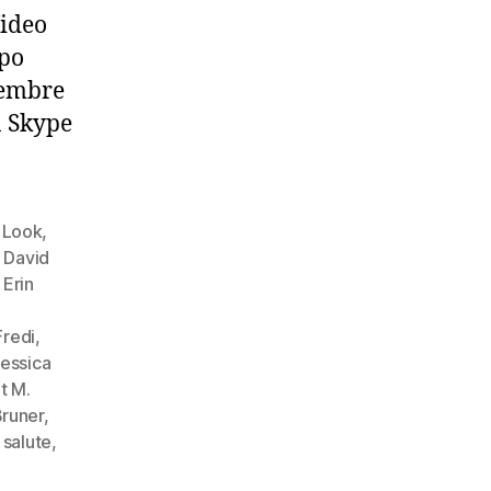
Video
opo
vembre
a Skype
 Look
,
,
David
 Erin
,
Fredi
,
essica
t M.
runer
,
,
salute
,