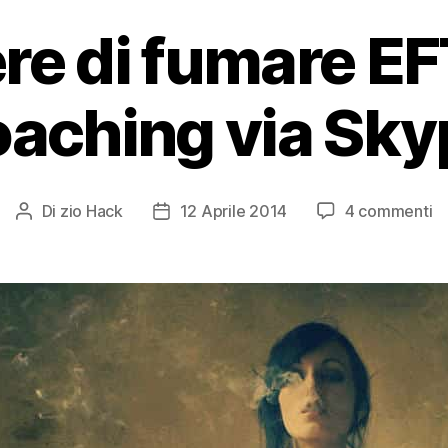
re di fumare EF
oaching via Sky
su
Di
zio Hack
12 Aprile 2014
4 commenti
Autore
Data
S
articolo
dell'articolo
di
f
E
:
c
vi
S