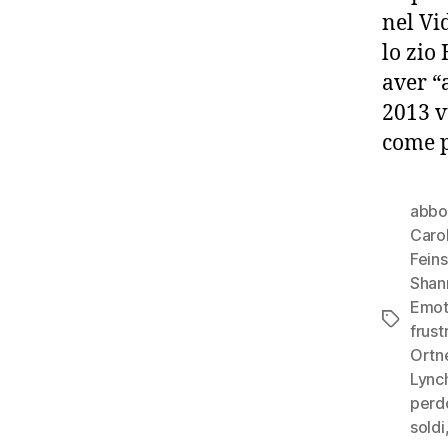
nel Vi
lo zio
aver “
2013 v
come p
abbo
Carol
Feins
Shan
Emot
Tag
frust
Ortn
Lync
perd
soldi