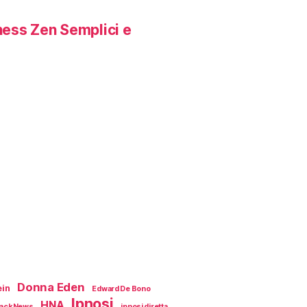
ness Zen Semplici e
Donna Eden
ein
Edward De Bono
Ipnosi
HNA
ackNews
ipnosi diretta