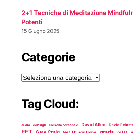
2+1 Tecniche di Meditazione Mindful
Potenti
15 Giugno 2025
Categorie
Categorie
Tag Cloud:
David Allen
David Feinst
audio
consigli
crescita personale
EFT
gratis
Gary Craig
GTD
Get Things Done
H