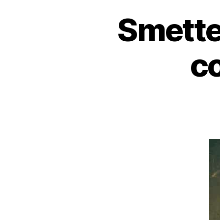
Smette
c