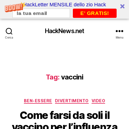
HackLetter MENSILE dello zio Hack
E' GRATIS!
HackNews.net
Cerca
Menu
Tag:
vaccini
Categorie
BEN-ESSERE
DIVERTIMENTO
VIDEO
Come farsi da soli il
vaccino per l’influenza