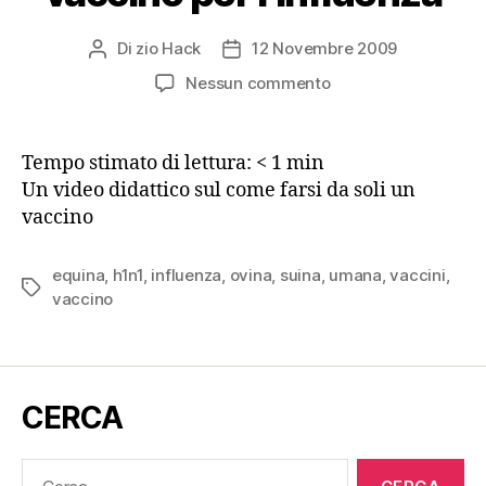
Di
zio Hack
12 Novembre 2009
Autore
Data
articolo
dell'articolo
su
Nessun commento
Come
farsi
da
Tempo stimato di lettura:
< 1
min
soli
Un video didattico sul come farsi da soli un
il
vaccino
vaccino
per
l’influenza
equina
,
h1n1
,
influenza
,
ovina
,
suina
,
umana
,
vaccini
,
Tag
vaccino
CERCA
Cerca: