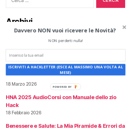
Archivi
Davvero NON vuoi ricevere le Novità?
Archivi
NON perderti nulla!
Articoli recenti:
ISCRIVITI A HACKLETTER (ESCE AL MASSIMO UNA VOLTA AL
HNA 2024 AudioCorsi con Manuale dello zio
MESE)
Hack
18 Marzo 2026
POWERED BY
HNA 2025 AudioCorsi con Manuale dello zio
Hack
18 Febbraio 2026
Benessere e Salute: La Mia Piramide & Errori da