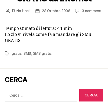
su
Di
zio Hack
28 Ottobre 2008
3 commenti
Autore
Data
Co
articolo
dell'articolo
ma
SM
Tempo stimato di lettura:
< 1
min
GR
Lo zio vi rivela come fa a mandare gli SMS
da
GRATIS
Int
gratis
,
SMS
,
SMS gratis
Tag
CERCA
Cerca: