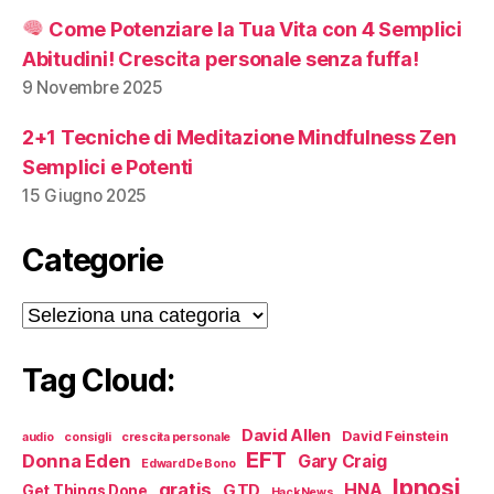
Come Potenziare la Tua Vita con 4 Semplici
Abitudini! Crescita personale senza fuffa!
9 Novembre 2025
2+1 Tecniche di Meditazione Mindfulness Zen
Semplici e Potenti
15 Giugno 2025
Categorie
Categorie
Tag Cloud:
David Allen
David Feinstein
audio
consigli
crescita personale
EFT
Donna Eden
Gary Craig
Edward De Bono
Ipnosi
gratis
HNA
GTD
Get Things Done
HackNews