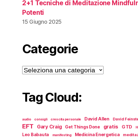
2+1 Tecniche di Meditazione Mindful
Potenti
15 Giugno 2025
Categorie
Categorie
Tag Cloud:
David Allen
David Feinst
audio
consigli
crescita personale
EFT
gratis
Gary Craig
GTD
Get Things Done
H
Medicina Energetica
Leo Babauta
medita
manifesting