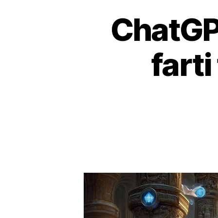
ChatGPT
fart