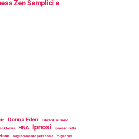
ness Zen Semplici e
Donna Eden
ein
Edward De Bono
Ipnosi
HNA
ackNews
ipnosi diretta
zione
miglioramento personale
migliorati