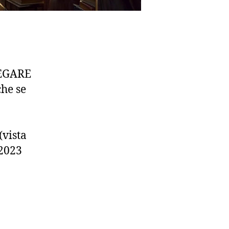
REGARE
he se
(vista
 2023