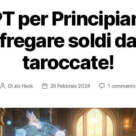
 per Principia
i fregare soldi d
taroccate!
Di
zio Hack
26 Febbraio 2024
1 commento
Autore
Data
articolo
dell'articolo