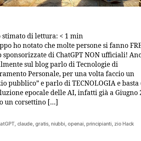
stimato di lettura:
< 1
min
ppo ho notato che molte persone si fanno F
 sponsorizzate di ChatGPT NON ufficiali! Anc
mente sul blog parlo di Tecnologie di
ramento Personale, per una volta faccio un
zio pubblico” e parlo di TECNOLOGIA e basta 
oluzione epocale delle AI, infatti già a Giugno
to un corsettino […]
hatGPT
,
claude
,
gratis
,
niubbi
,
openai
,
principianti
,
zio Hack