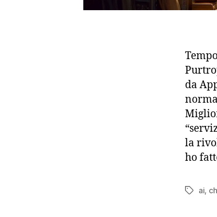
Tempo 
Purtro
da App
normal
Miglio
“servi
la riv
ho fat
ai
,
c
Tag