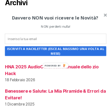
Archivi
Archivi
Davvero NON vuoi ricevere le Novità?
NON perderti nulla!
Articoli recenti:
HNA 2024 AudioCorsi con Manuale dello zio
Hack
ISCRIVITI A HACKLETTER (ESCE AL MASSIMO UNA VOLTA AL
MESE)
18 Marzo 2026
HNA 2025 AudioCorsi con Manuale dello zio
POWERED BY
Hack
18 Febbraio 2026
Benessere e Salute: La Mia Piramide & Errori da
Evitare!
1 Dicembre 2025