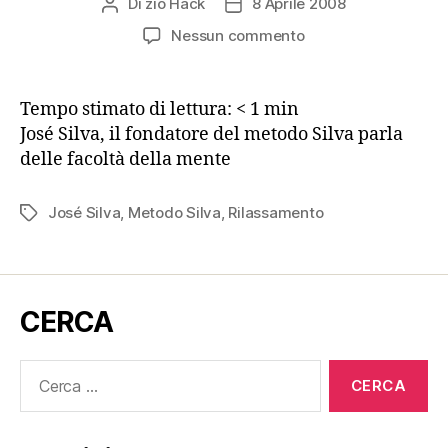
Di
zio Hack
8 Aprile 2008
Autore
Data
articolo
dell'articolo
su
Nessun commento
Video
di
José
Tempo stimato di lettura:
< 1
min
Silva
José Silva, il fondatore del metodo Silva parla
delle facoltà della mente
José Silva
,
Metodo Silva
,
Rilassamento
Tag
CERCA
Cerca: