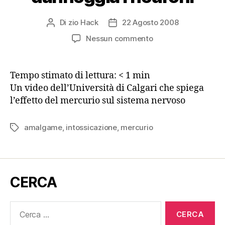
Di
zio Hack
22 Agosto 2008
Autore
Data
articolo
dell'articolo
su
Nessun commento
Come
il
mercurio
Tempo stimato di lettura:
< 1
min
danneggia
Un video dell’Università di Calgari che spiega
i
l’effetto del mercurio sul sistema nervoso
neuroni
amalgame
,
intossicazione
,
mercurio
Tag
CERCA
Cerca: