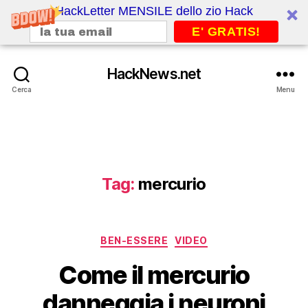
HackLetter MENSILE dello zio Hack
E' GRATIS!
HackNews.net
Cerca
Menu
Tag:
mercurio
Categorie
BEN-ESSERE
VIDEO
Come il mercurio
danneggia i neuroni