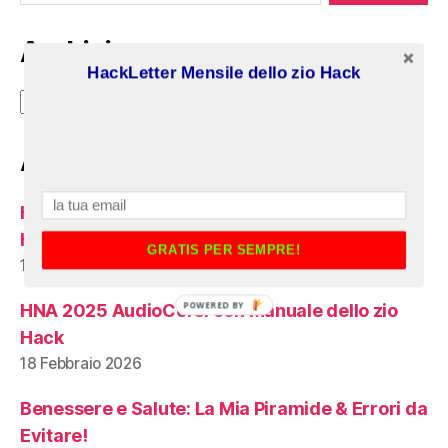
Archivi
HackLetter Mensile dello zio Hack
Archivi
Articoli recenti:
HNA 2024 AudioCorsi con Manuale dello zio
Hack
GRATIS PER SEMPRE!
18 Marzo 2026
POWERED BY
HNA 2025 AudioCorsi con Manuale dello zio
Hack
18 Febbraio 2026
Benessere e Salute: La Mia Piramide & Errori da
Evitare!