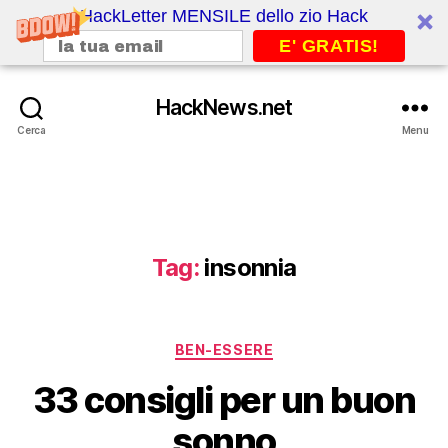
HackLetter MENSILE dello zio Hack
E' GRATIS!
HackNews.net
Cerca
Menu
Tag:
insonnia
Categorie
BEN-ESSERE
33 consigli per un buon
sonno