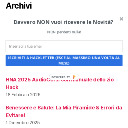
Archivi
Archivi
Davvero NON vuoi ricevere le Novità?
NON perderti nulla!
Articoli recenti:
HNA 2024 AudioCorsi con Manuale dello zio
ISCRIVITI A HACKLETTER (ESCE AL MASSIMO UNA VOLTA AL
Hack
MESE)
18 Marzo 2026
POWERED BY
HNA 2025 AudioCorsi con Manuale dello zio
Hack
18 Febbraio 2026
Benessere e Salute: La Mia Piramide & Errori da
Evitare!
1 Dicembre 2025