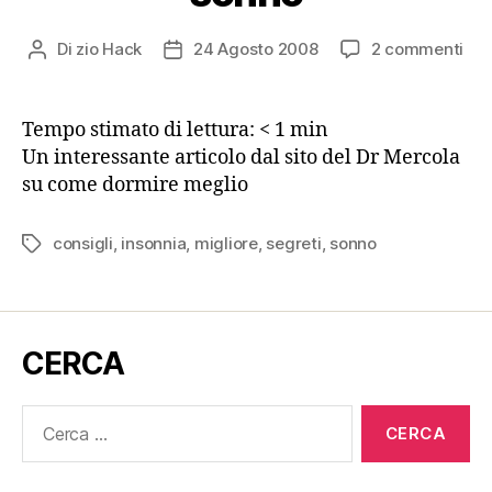
su
Di
zio Hack
24 Agosto 2008
2 commenti
Autore
Data
33
articolo
dell'articolo
con
per
Tempo stimato di lettura:
< 1
min
un
Un interessante articolo dal sito del Dr Mercola
buo
su come dormire meglio
son
consigli
,
insonnia
,
migliore
,
segreti
,
sonno
Tag
CERCA
Cerca: