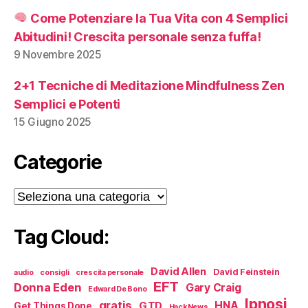
Come Potenziare la Tua Vita con 4 Semplici
Abitudini! Crescita personale senza fuffa!
9 Novembre 2025
2+1 Tecniche di Meditazione Mindfulness Zen
Semplici e Potenti
15 Giugno 2025
Categorie
Categorie
Tag Cloud:
David Allen
David Feinstein
audio
consigli
crescita personale
EFT
Donna Eden
Gary Craig
Edward De Bono
Ipnosi
gratis
HNA
GTD
Get Things Done
HackNews