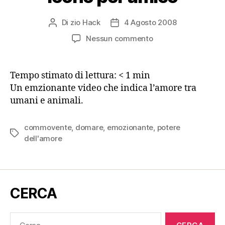
Di
zio Hack
4 Agosto 2008
Autore
Data
articolo
dell'articolo
su
Nessun commento
Il
Potere
dell’Amore:
Tempo stimato di lettura:
< 1
min
un
Un emzionante video che indica l’amore tra
leone
umani e animali.
per
amico
commovente
,
domare
,
emozionante
,
potere
Tag
dell'amore
CERCA
Cerca: