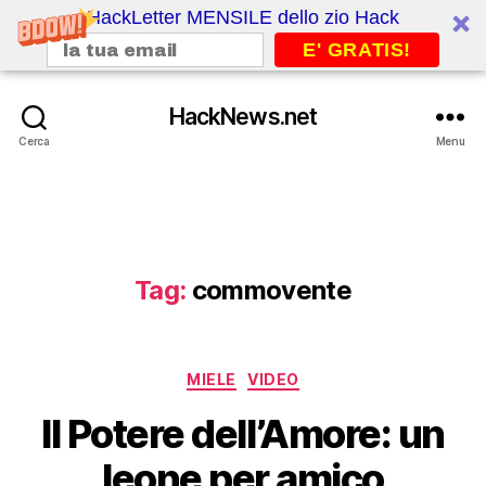
HackLetter MENSILE dello zio Hack
E' GRATIS!
HackNews.net
Cerca
Menu
Tag:
commovente
Categorie
MIELE
VIDEO
Il Potere dell’Amore: un
leone per amico