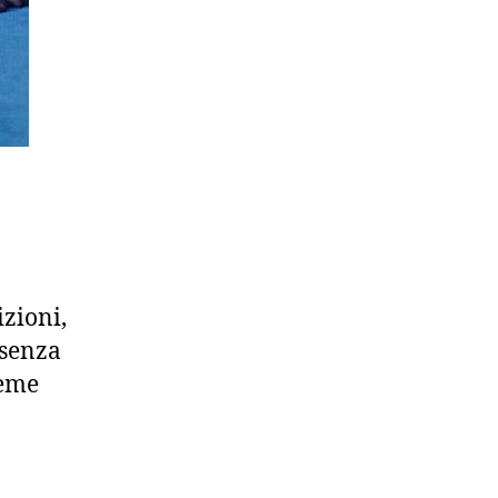
zioni,
 senza
ieme
a