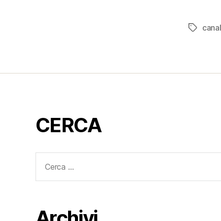
cana
Tag
CERCA
Cerca:
Archivi