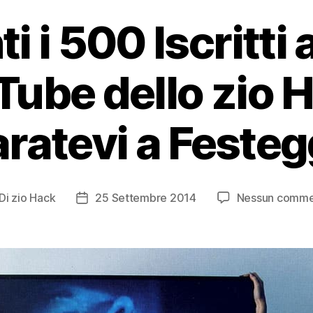
i i 500 Iscritti 
ube dello zio 
ratevi a Festeg
Di
zio Hack
25 Settembre 2014
Nessun comm
tore
Data
ticolo
dell'articolo