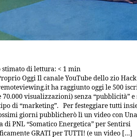
stimato di lettura:
< 1
min
oprio Oggi Il canale YouTube dello zio Hack
moteviewing.it ha raggiunto oggi le 500 iscri
re 70.000 visualizzazioni) senza “pubblicità” e
tipo di “marketing”. Per festeggiare tutti ins
ossimi giorni pubblicherò lì un video con Un
a di PNL “Somatico Energetica” per Sentirsi
icamente GRATI per TUTTI! (e un video […]