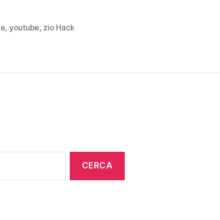
le
,
youtube
,
zio Hack