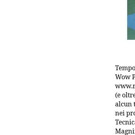
Tempo 
Wow Pr
www.re
(e olt
alcun 
nei pr
Tecnic
Magnif