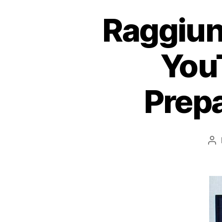
Raggiunt
YouT
Prepa
Au
ar