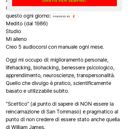
Aspiro a rimanere un "guerriero della
GRATIS PER SEMPRE!
CONOSCENZA PRATICA e UTILE" e per far
questo ogni giorno:
POWERED BY
Medito (dal 1986)
Studio
Mi alleno
Creo 5 audiocorsi con manuale ogni mese.
Oggi mi occupo di: miglioramento personale,
lifehacking, biohacking, benessere psicologico,
apprendimento, neuroscienze, transpersonalità.
Quello che divulgo è pratico, scientificamente
basato e utilizzabile subito.
“Scettico” (al punto di sapere di NON essere la
reincarnazione di San Tommaso) e pragmatico al
punto di non credere di essere stato anche quella
di William James.