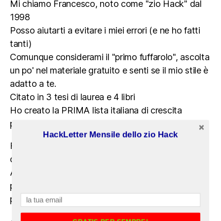
Mi chiamo Francesco, noto come "zio Hack" dal
1998
Posso aiutarti a evitare i miei errori (e ne ho fatti
tanti)
Comunque considerami il "primo fuffarolo", ascolta
un po' nel materiale gratuito e senti se il mio stile è
adatto a te.
Citato in 3 tesi di laurea e 4 libri
Ho creato la PRIMA lista italiana di crescita
personale e psicologia, PNL, EFT, ipnosi.
HackLetter Mensile dello zio Hack
Fondatore nel 2007 di HNA la PRIMA Accademia
di Miglioramento Personale Underground in Italia
Ancora oggi continuo a gestire la più longeva (e
probabilmente numerosa) community (a
pagamento) di miglioramento personale in Italia.