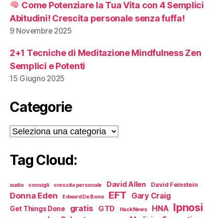
Come Potenziare la Tua Vita con 4 Semplici
Abitudini! Crescita personale senza fuffa!
9 Novembre 2025
2+1 Tecniche di Meditazione Mindfulness Zen
Semplici e Potenti
15 Giugno 2025
Categorie
Categorie
Tag Cloud:
David Allen
David Feinstein
audio
consigli
crescita personale
EFT
Donna Eden
Gary Craig
Edward De Bono
Ipnosi
gratis
HNA
GTD
Get Things Done
HackNews