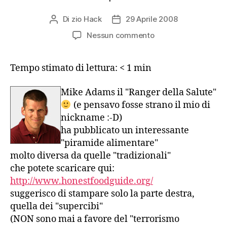
Di
zio Hack
29 Aprile 2008
Autore
Data
articolo
dell'articolo
su
Nessun commento
Mike
Adams’
Tempo stimato di lettura:
< 1
min
Honest
Food
Guide
Mike Adams il "Ranger della Salute"
(e pensavo fosse strano il mio di
nickname :-D)
ha pubblicato un interessante
"piramide alimentare"
molto diversa da quelle "tradizionali"
che potete scaricare qui:
http://www.honestfoodguide.org/
suggerisco di stampare solo la parte destra,
quella dei "supercibi"
(NON sono mai a favore del "terrorismo