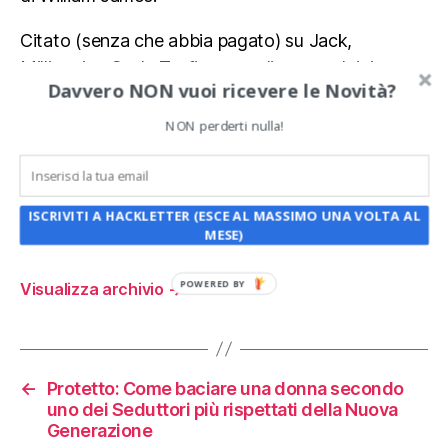
Citato (senza che abbia pagato) su Jack,
Millionaire, Onda Tv, finanzaonline, secoloixi,
Davvero NON vuoi ricevere le Novità?
messaggero, in vari libri e tesi di laurea.
Le mie tecniche sono andate in onda su Rai3 e
NON perderti nulla!
Canale5, ma resto umile.
Per essere aggiornato sui miei lavori seguimi sul
ISCRIVITI A HACKLETTER (ESCE AL MASSIMO UNA VOLTA AL
canale Telegram, il mio blog: HackNews.net e tutti
MESE)
i miei canali digitali, ognuno ha contenuti unici
POWERED BY
Visualizza archivio
→
←
Protetto: Come baciare una donna secondo
uno dei Seduttori più rispettati della Nuova
Generazione