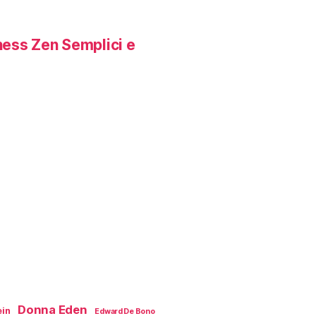
ness Zen Semplici e
Donna Eden
ein
Edward De Bono