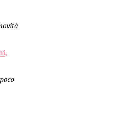
novità
ni,
 poco