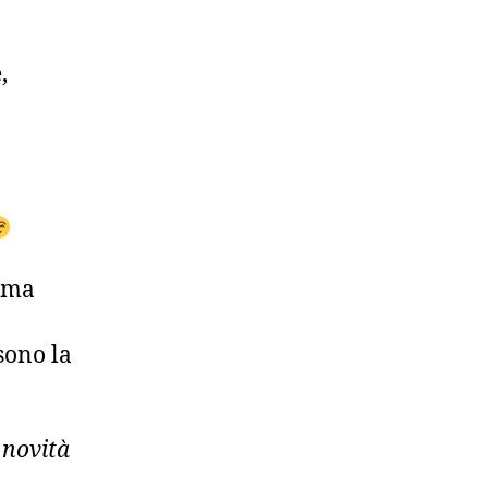
,
, ma
sono la
 novità