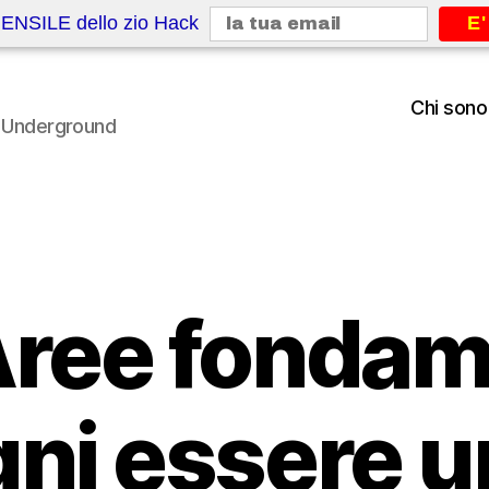
ENSILE dello zio Hack
E'
Chi sono
le Underground
Aree fondam
gni essere 