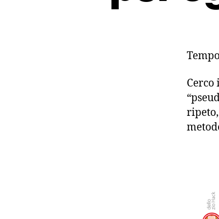
Tempo 
Cerco 
“pseud
ripeto
metodo