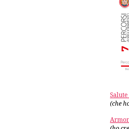
Salute
(che ho
Armoni
(ho c