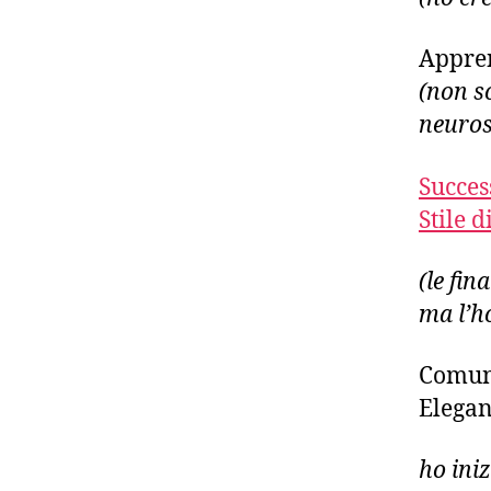
Appren
(non so
neuros
Succes
Stile d
(le fi
ma l’ho
Comuni
Elegan
ho ini