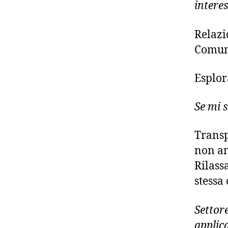
intere
Relazi
Comun
Esplor
Se mi 
Transp
non am
Rilass
stessa 
Settore
applica